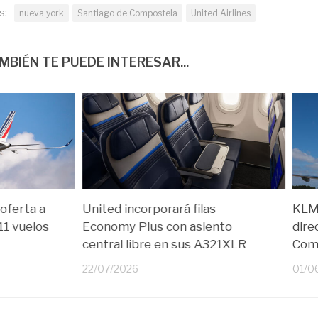
s:
nueva york
Santiago de Compostela
United Airlines
MBIÉN TE PUEDE INTERESAR...
 oferta a
United incorporará filas
KLM 
11 vuelos
Economy Plus con asiento
dire
central libre en sus A321XLR
Com
22/07/2026
01/0