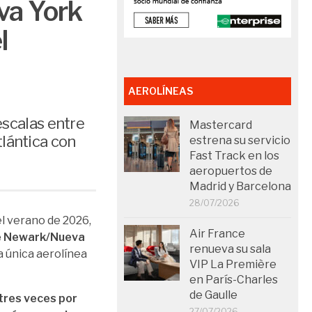
va York
l
AEROLÍNEAS
escalas entre
Mastercard
lántica con
estrena su servicio
Fast Track en los
aeropuertos de
Madrid y Barcelona
28/07/2026
l verano de 2026,
Air France
re Newark/Nueva
renueva su sala
a única aerolínea
VIP La Première
en París-Charles
de Gaulle
tres veces por
27/07/2026