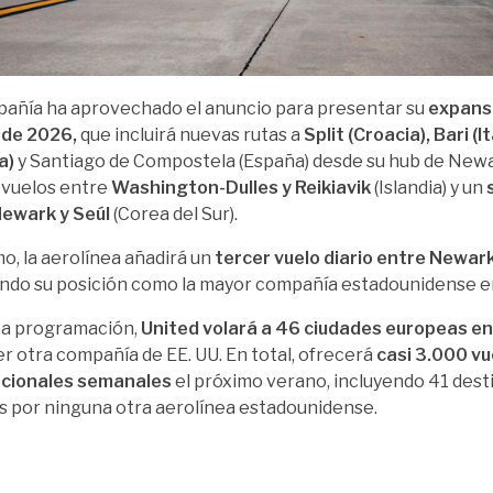
añía ha aprovechado el anuncio para presentar su
expansi
 de 2026,
que incluirá nuevas rutas a
Split (Croacia), Bari (I
a)
y Santiago de Compostela (España) desde su hub de New
 vuelos entre
Washington-Dulles y Reikiavik
(Islandia) y un
Newark y Seúl
(Corea del Sur).
o, la aerolínea añadirá un
tercer vuelo diario entre Newark
ndo su posición como la mayor compañía estadounidense e
ta programación,
United volará a 46 ciudades europeas e
er otra compañía de EE. UU. En total, ofrecerá
casi 3.000 vu
acionales semanales
el próximo verano, incluyendo 41 dest
s por ninguna otra aerolínea estadounidense.