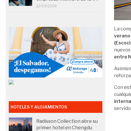
22/04/2026
La comp
verano
(Escoci
nuevos
entre 
Asimism
reforza
Con es
cualqui
intern
HOTELES Y ALOJAMIENTOS
servido
Radisson Collection abre su
primer hotel en Chengdu