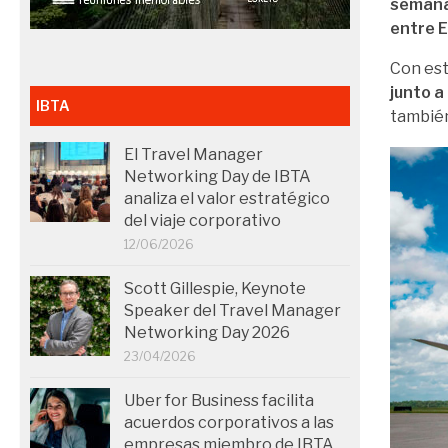
seman
entre E
Con est
junto a
IBTA
también
El Travel Manager
Networking Day de IBTA
analiza el valor estratégico
del viaje corporativo
12/06/2026
Scott Gillespie, Keynote
Speaker del Travel Manager
Networking Day 2026
23/04/2026
Uber for Business facilita
acuerdos corporativos a las
empresas miembro de IBTA