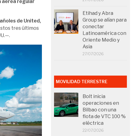
 aérea regular
Etihad y Abra
Group se alían para
pañoles de United,
conectar
tos tres últimos
Latinoamérica con
UU.—.
Oriente Medio y
Asia
27/07/2026
MOVILIDAD TERRESTRE
Bolt inicia
operaciones en
Bilbao con una
flota de VTC 100 %
eléctrica
22/07/2026