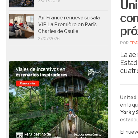
Uni
28/07/2026
con
Air France renueva su sala
VIP La Première en París-
pró
Charles de Gaulle
27/07/2026
POR
TRA
La aer
Estad
cuatr
United 
en la q
York y
estadou
El nuev