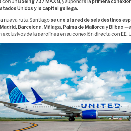
a
con un
Boeing 737 MAX 8
, y supondrá la
primera conexión
stados Unidos y la capital gallega.
a nueva ruta, Santiago
se une a la red de seis destinos es
 Madrid, Barcelona, Málaga, Palma de Mallorca y Bilbao
—es
 exclusivos de la aerolínea en su conexión directa con EE. 