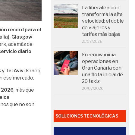
La liberalización
transforma la alta
velocidad: el doble
de viajeros y
ón récord para el
tarifas más bajas
talia), Glasgow
21/07/2026
ark, además de
servicio diario
Freenow inicia
operaciones en
Gran Canaria con
 y Tel Aviv
(Israel),
una flota inicial de
n ese mercado.
20 taxis
20/07/2026
n 2026
, más que
elos
inos que no son
SOLUCIONES TECNOLÓGICAS