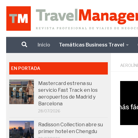
Debajo del contenido
Inicio
Temáticas Business Travel
AEROLÍN
EN PORTADA
Mastercard estrena su
servicio Fast Track en los
aeropuertos de Madrid y
Barcelona
28/07/2026
Radisson Collection abre su
primer hotel en Chengdu