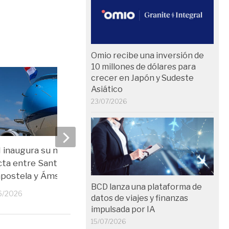
Omio recibe una inversión de
10 millones de dólares para
crecer en Japón y Sudeste
Asiático
23/07/2026
inaugura su nueva ruta
Vueling pone en march
cta entre Santiago de
rutas desde Logroño y
postela y Ámsterdam
30/03/2026
BCD lanza una plataforma de
6/2026
datos de viajes y finanzas
impulsada por IA
15/07/2026