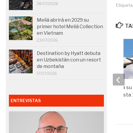
28/07/2026
Etiqueta
Meliá abrirá en 2029 su
TA
primer hotel Meliá Collection
en Vietnam
23/07/2026
Destination by Hyatt debuta
en Uzbekistán con un resort
de montaña
17/07/2026
Air France refuerza su
Nueva York con hasta 
ENTREVISTAS
diarios
23/02/2026