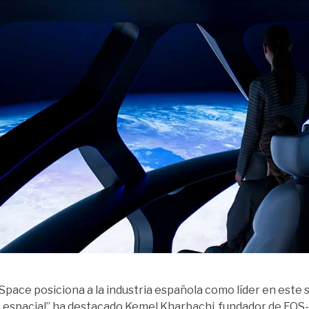
Space posiciona a la industria española como líder en est
 espacial” ha destacado Kemel Kharbachi, fundador de EOS