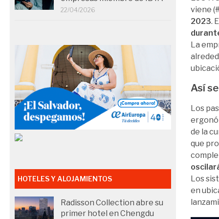
viene (
22/04/2026
2023
. 
durant
La empr
alreded
ubicaci
Así se
Los pas
ergonóm
de la c
que pro
complem
oscilar
Los sis
HOTELES Y ALOJAMIENTOS
en ubic
lanzami
Radisson Collection abre su
primer hotel en Chengdu