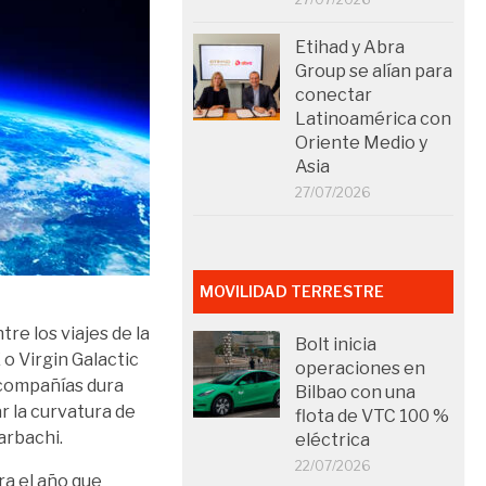
Etihad y Abra
Group se alían para
conectar
Latinoamérica con
Oriente Medio y
Asia
27/07/2026
MOVILIDAD TERRESTRE
tre los viajes de la
Bolt inicia
o Virgin Galactic
operaciones en
 compañías dura
Bilbao con una
r la curvatura de
flota de VTC 100 %
harbachi.
eléctrica
22/07/2026
ra el año que