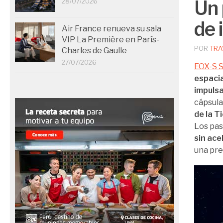
Un 
28/07/2026
de 
Air France renueva su sala
VIP La Première en París-
POR
TRA
Charles de Gaulle
27/07/2026
EOX-S 
espacia
impulsa
cápsula
de la T
Los pas
sin ac
una pre