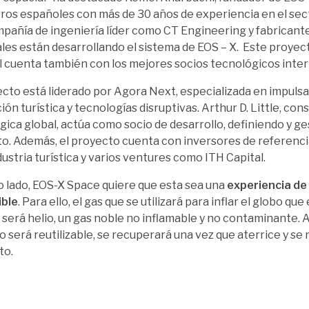
ros españoles con más de 30 años de experiencia en el sec
pañía de ingeniería líder como CT Engineering y fabricant
les están desarrollando el sistema de EOS – X. Este proye
 cuenta también con los mejores socios tecnológicos inter
ecto está liderado por Agora Next, especializada en impuls
ión turística y tecnologías disruptivas. Arthur D. Little, con
gica global, actúa como socio de desarrollo, definiendo y g
o. Además, el proyecto cuenta con inversores de referenci
ndustria turística y varios ventures como ITH Capital.
o lado, EOS-X Space quiere que esta sea una
experiencia de
ible
. Para ello, el gas que se utilizará para inflar el globo que
 será helio, un gas noble no inflamable y no contaminante. 
o será reutilizable, se recuperará una vez que aterrice y se 
to.