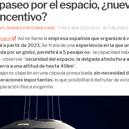
paseo por el espacio, ¿nuev
incentivo?
VEL MANAGER INTERNACIONAL
· PUBLICADA
13/10/2020
· ACTUALIZADO
Space
. Así se llama la
empresa española que organizará v
l a partir de 2023.
Se trata de una
experiencia en la que u
da por un globo, permitirá a 5 pasajeros
– la capacidad má
- observar “
oscuridad del espacio, la delgada atmósfera az
ierra a una altitud de hasta 40km
”.
ajeros viajarán en una cápsula presurizada,
sin necesidad d
eleraciones importantes
, lo que posibilitará disfrutar de es
paración física exigente.