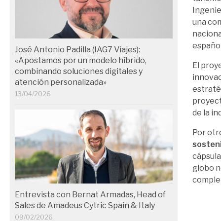
Ingenie
una com
naciona
español
José Antonio Padilla (IAG7 Viajes):
«Apostamos por un modelo híbrido,
El proy
combinando soluciones digitales y
innovac
atención personalizada»
estraté
13/04/2026
proyect
de la i
Por otr
sosten
cápsula
globo n
comple
Entrevista con Bernat Armadas, Head of
Sales de Amadeus Cytric Spain & Italy
09/02/2026