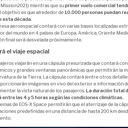
#Mission2021) mientras que su
primer vuelo comercial tend
El objetivo es que alrededor de
10.000 personas puedan real
e esta década
.
esa aeroespacial contará con varias bases localizadas es
or del mundo en 4 países de Europa, América, Oriente Medio 
ón final será desvelada próximamente.
rá el viaje espacial
ajeros viajarán en una cápsula presurizada que contará con
icos y grandes ventanas panorámicas que permitirán la má
urvatura de la Tierra. La cápsula contará (entre otros detalle
porcionarán imágenes en vivo del exterior e información d
entar la vista natural de los pasajeros.
La duración total 
á entre las 4 y 5 horas según las condiciones climáticas.
temas de EOS-X Space permitirán que el aterrizaje de la cáp
aciones predefinidas en una distancia de hasta 200 km desd
ento.