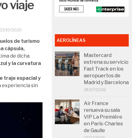
o viaje
13/10/2020
AEROLÍNEAS
uelos de turismo
na cápsula,
Mastercard
xima de dicha
estrena su servicio
ul y la curvatura
Fast Track en los
aeropuertos de
e traje espacial y
Madrid y Barcelona
ta experiencia sin
28/07/2026
Air France
renueva su sala
VIP La Première
en París-Charles
de Gaulle
27/07/2026