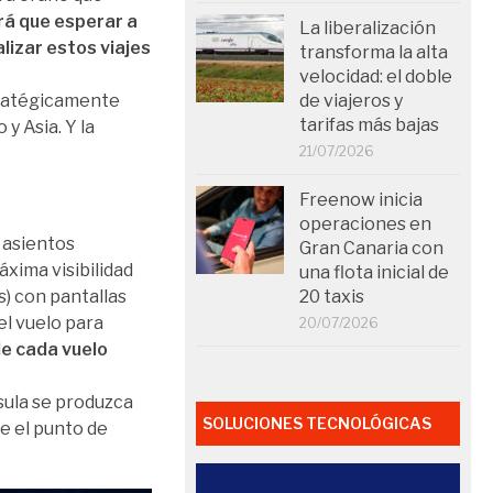
rá que esperar a
La liberalización
izar estos viajes
transforma la alta
velocidad: el doble
de viajeros y
tratégicamente
tarifas más bajas
y Asia. Y la
21/07/2026
Freenow inicia
operaciones en
 asientos
Gran Canaria con
xima visibilidad
una flota inicial de
20 taxis
s) con pantallas
el vuelo para
20/07/2026
de cada vuelo
sula se produzca
SOLUCIONES TECNOLÓGICAS
e el punto de