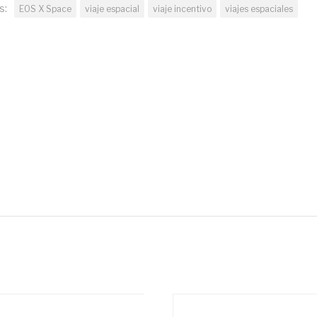
s:
EOS X Space
viaje espacial
viaje incentivo
viajes espaciales