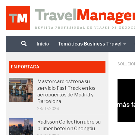
Debajo del contenido
Inicio
Temáticas Business Travel
SOLUCIO
EN PORTADA
Mastercard estrena su
servicio Fast Track en los
aeropuertos de Madrid y
Barcelona
28/07/2026
Radisson Collection abre su
primer hotel en Chengdu