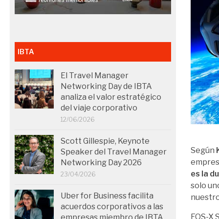
IBTA
El Travel Manager
Networking Day de IBTA
analiza el valor estratégico
del viaje corporativo
12/06/2026
Scott Gillespie, Keynote
Según
Speaker del Travel Manager
empresa
Networking Day 2026
es la d
23/04/2026
solo un
Uber for Business facilita
nuestro
acuerdos corporativos a las
EOS-X S
empresas miembro de IBTA