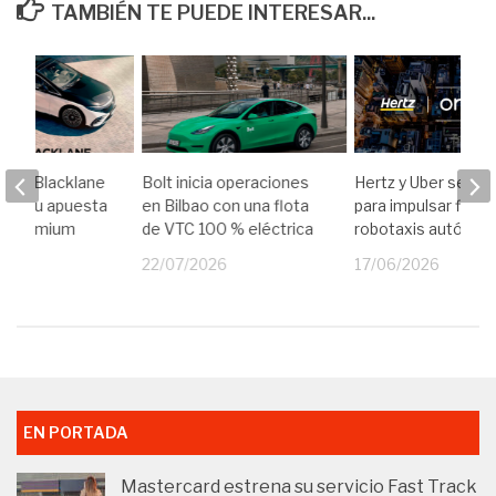
TAMBIÉN TE PUEDE INTERESAR...
iere Blacklane
Bolt inicia operaciones
Hertz y Uber se alía
rzar su apuesta
en Bilbao con una flota
para impulsar flota
aje premium
de VTC 100 % eléctrica
robotaxis autóno
vo
22/07/2026
17/06/2026
26
EN PORTADA
Mastercard estrena su servicio Fast Track