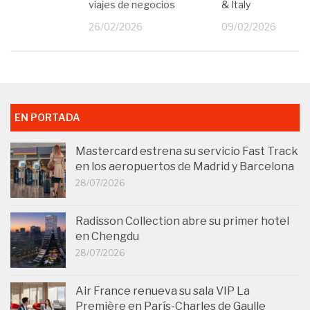
viajes de negocios
& Italy
25
26/02/2026
09/02/2026
EN PORTADA
Mastercard estrena su servicio Fast Track
en los aeropuertos de Madrid y Barcelona
28/07/2026
Radisson Collection abre su primer hotel
en Chengdu
28/07/2026
Air France renueva su sala VIP La
Première en París-Charles de Gaulle