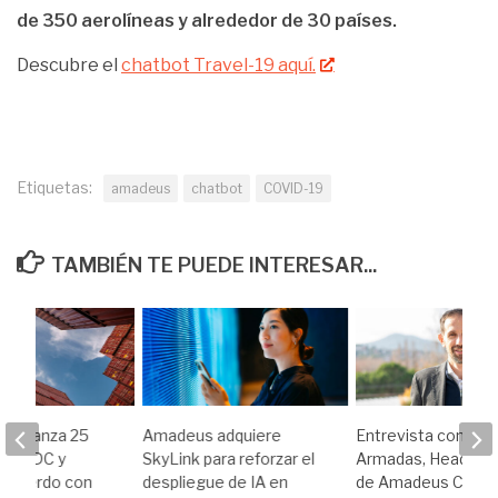
de 350 aerolíneas y alrededor de 30 países.
Descubre el
chatbot Travel-19 aquí.
Etiquetas:
amadeus
chatbot
COVID-19
TAMBIÉN TE PUEDE INTERESAR...
k alcanza 25
Amadeus adquiere
Entrevista con Ber
es NDC y
SkyLink para reforzar el
Armadas, Head of 
 acuerdo con
despliegue de IA en
de Amadeus Cytric