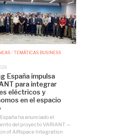
NEAS
/
TEMÁTICAS BUSINESS
026
g España impulsa
ANT para integrar
es eléctricos y
omos en el espacio
o
España ha anunciado el
iento del proyecto VARIANT —
ion of AiRspace Integration