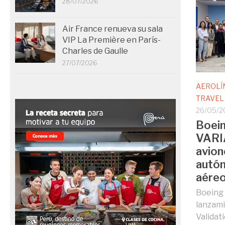
28/07/2026
Air France renueva su sala
VIP La Première en París-
Charles de Gaulle
27/07/2026
AEROLÍ
TRAVEL
26/05/2
Boein
VARI
avion
autón
aére
Boeing 
lanzam
Validat