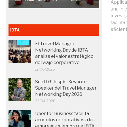
Applic
una ini
investi
facilita
eficient
IBTA
El Travel Manager
Networking Day de IBTA
analiza el valor estratégico
del viaje corporativo
12/06/2026
Scott Gillespie, Keynote
Speaker del Travel Manager
Networking Day 2026
23/04/2026
Uber for Business facilita
acuerdos corporativos a las
empresas miembro de IBTA