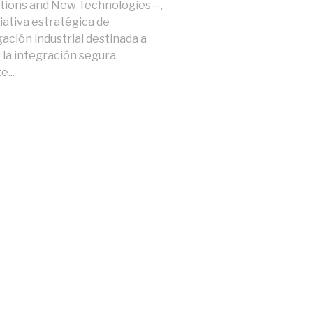
ations and New Technologies—,
ciativa estratégica de
gación industrial destinada a
r la integración segura,
e...