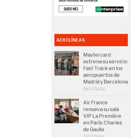
AEROLÍNEAS
Mastercard
estrena su servicio
Fast Track en los
aeropuertos de
Madrid y Barcelona
28/07/2026
Air France
renueva su sala
VIP La Première
en París-Charles
de Gaulle
27/07/2026