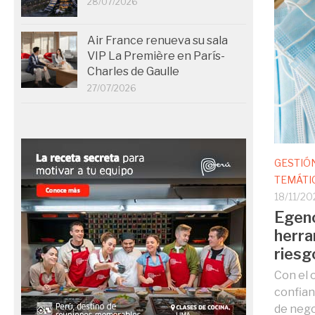
28/07/2026
Air France renueva su sala
VIP La Première en París-
Charles de Gaulle
27/07/2026
GESTIÓ
TEMÁTI
18/11/2
Egenc
herra
riesg
Con el 
confian
de nego