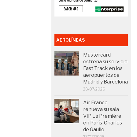
AEROLÍNEAS
Mastercard
estrena su servicio
Fast Track en los
aeropuertos de
Madrid y Barcelona
28/07/2026
Air France
renueva su sala
VIP La Première
en París-Charles
de Gaulle
27/07/2026