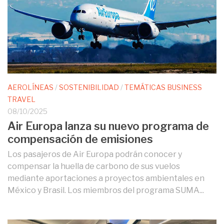
AEROLÍNEAS
/
SOSTENIBILIDAD
/
TEMÁTICAS BUSINESS
TRAVEL
08/10/2025
Air Europa lanza su nuevo programa de
compensación de emisiones
Los pasajeros de Air Europa podrán conocer y
compensar la huella de carbono de sus vuelos
mediante aportaciones a proyectos ambientales en
México y Brasil. Los miembros del programa SUMA...