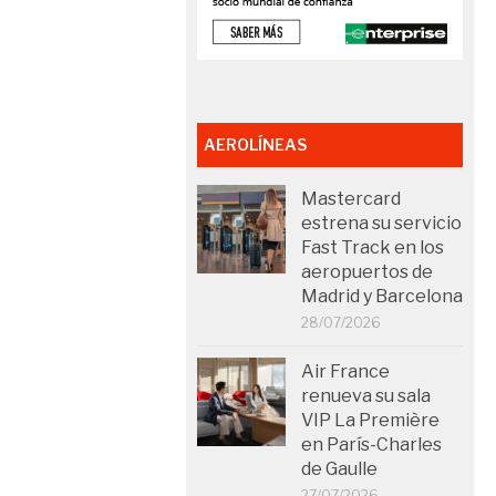
AEROLÍNEAS
Mastercard
estrena su servicio
Fast Track en los
aeropuertos de
Madrid y Barcelona
28/07/2026
Air France
renueva su sala
VIP La Première
en París-Charles
de Gaulle
27/07/2026