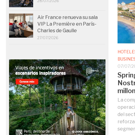
28/07/2026
Air France renueva su sala
VIP La Première en París-
Charles de Gaulle
27/07/2026
HOTELE
BUSINE
07/07/2
Sprin
Nost
millo
La comp
operaci
del sec
reforza
segment