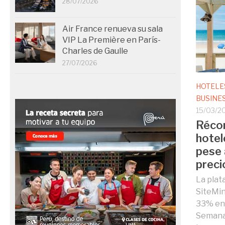
28/07/2026
Air France renueva su sala
VIP La Première en París-
Charles de Gaulle
27/07/2026
HOTELE
BUSINE
15/03/2
Récor
hotel
pese 
preci
La plat
SiteMin
33% en 
Semana