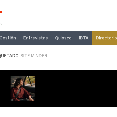
Gestión
Entrevistas
Quiosco
IBTA
Directorio
QUETADO:
SITE MINDER