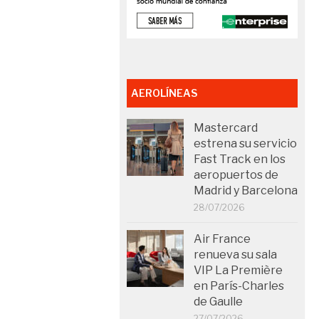
AEROLÍNEAS
Mastercard
estrena su servicio
Fast Track en los
aeropuertos de
Madrid y Barcelona
28/07/2026
Air France
renueva su sala
VIP La Première
en París-Charles
de Gaulle
27/07/2026