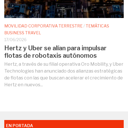
MOVILIDAD CORPORATIVA TERRESTRE
/
TEMÁTICAS
BUSINESS TRAVEL
17/06/2026
Hertz y Uber se alían para impulsar
flotas de robotaxis autónomos
Hertz, a través de su filial operativa Oro Mobility, y Uber
Technologies han anunciado dos alianzas estratégicas
de flotas con las que buscan acelerar el crecimiento de
Hertz en nuevos...
EN PORTADA