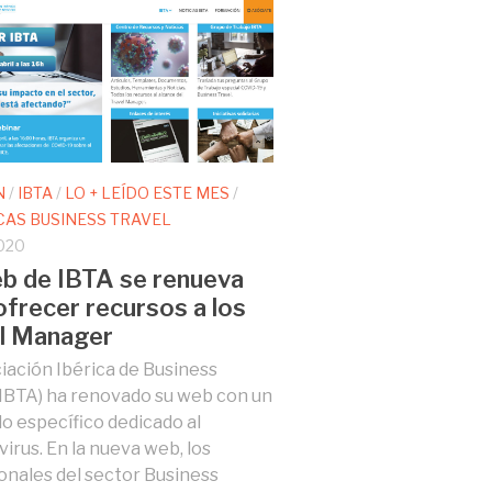
N
/
IBTA
/
LO + LEÍDO ESTE MES
/
CAS BUSINESS TRAVEL
020
b de IBTA se renueva
ofrecer recursos a los
l Manager
iación Ibérica de Business
(IBTA) ha renovado su web con un
o específico dedicado al
irus. En la nueva web, los
onales del sector Business