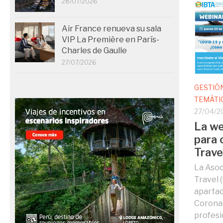
28/07/2026
Air France renueva su sala
VIP La Première en París-
Charles de Gaulle
27/07/2026
GESTIÓ
TEMÁTI
27/04/2
La we
para 
Trave
La Asoc
Travel 
apartad
Coronav
profesi