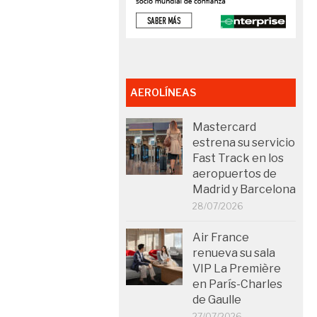
AEROLÍNEAS
Mastercard
estrena su servicio
Fast Track en los
aeropuertos de
Madrid y Barcelona
28/07/2026
Air France
renueva su sala
VIP La Première
en París-Charles
de Gaulle
27/07/2026