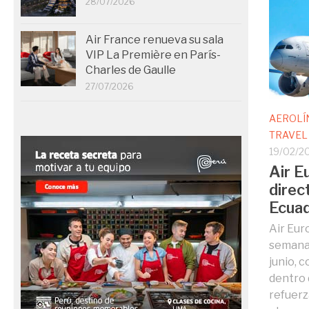
28/07/2026
Air France renueva su sala
VIP La Première en París-
Charles de Gaulle
27/07/2026
AEROLÍ
TRAVEL
19/02/2
Air E
direc
Ecuad
Air Eur
semanal
junio, 
dentro 
refuerz