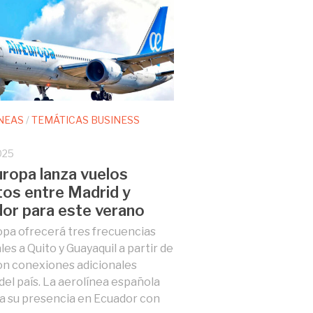
NEAS
/
TEMÁTICAS BUSINESS
025
uropa lanza vuelos
tos entre Madrid y
or para este verano
opa ofrecerá tres frecuencias
es a Quito y Guayaquil a partir de
con conexiones adicionales
del país. La aerolínea española
a su presencia en Ecuador con