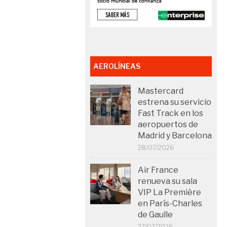
AEROLÍNEAS
Mastercard
estrena su servicio
Fast Track en los
aeropuertos de
Madrid y Barcelona
28/07/2026
Air France
renueva su sala
VIP La Première
en París-Charles
de Gaulle
27/07/2026