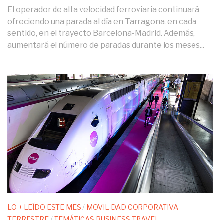
El operador de alta velocidad ferroviaria continuará
ofreciendo una parada al día en Tarragona, en cada
sentido, en el trayecto Barcelona-Madrid. Además,
aumentará el número de paradas durante los meses...
LO + LEÍDO ESTE MES
/
MOVILIDAD CORPORATIVA
TERRESTRE
/
TEMÁTICAS BUSINESS TRAVEL