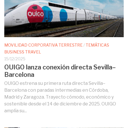
MOVILIDAD CORPORATIVA TERRESTRE
/
TEMÁTICAS
BUSINESS TRAVEL
15/12/2025
OUIGO lanza conexión directa Sevilla–
Barcelona
OUIGO estrena su primera ruta directa Sevilla–
Barcelona con paradas intermedias en Córdoba,
Madrid y Zaragoza. Trayecto cómodo, económico y
sostenible desde el 14 de diciembre de 2025. OUIGO
amplía su...