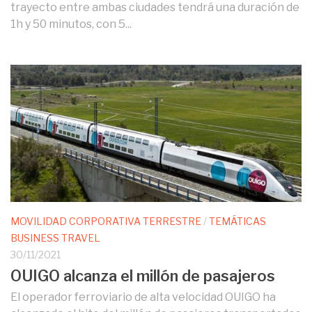
trayecto entre ambas ciudades tendrá una duración de
1h y 50 minutos, con 5...
MOVILIDAD CORPORATIVA TERRESTRE
/
TEMÁTICAS
BUSINESS TRAVEL
30/11/2021
OUIGO alcanza el millón de pasajeros
El operador ferroviario de alta velocidad OUIGO ha