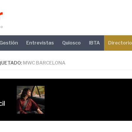
Gestión
Entrevistas
Quiosco
IBTA
Directorio
QUETADO:
MWC BARCELONA