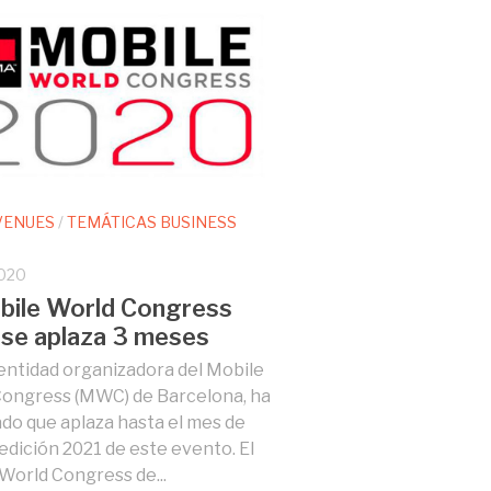
 VENUES
/
TEMÁTICAS BUSINESS
020
bile World Congress
se aplaza 3 meses
ntidad organizadora del Mobile
ongress (MWC) de Barcelona, ha
do que aplaza hasta el mes de
 edición 2021 de este evento. El
World Congress de...