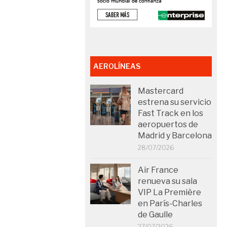
AEROLÍNEAS
Mastercard
estrena su servicio
Fast Track en los
aeropuertos de
Madrid y Barcelona
28/07/2026
Air France
renueva su sala
VIP La Première
en París-Charles
de Gaulle
27/07/2026