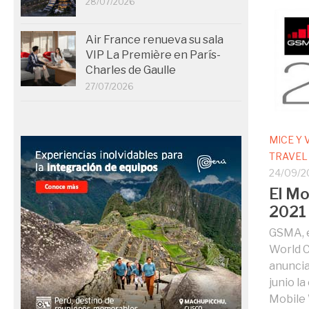
28/07/2026
Air France renueva su sala
VIP La Première en París-
Charles de Gaulle
27/07/2026
MICE Y
TRAVEL
24/09/2
El Mo
2021 
GSMA, e
World C
anuncia
junio la
Mobile 