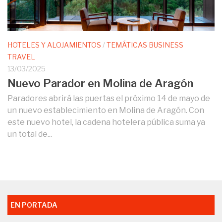
HOTELES Y ALOJAMIENTOS
/
TEMÁTICAS BUSINESS
TRAVEL
13/03/2025
Nuevo Parador en Molina de Aragón
Paradores abrirá las puertas el próximo 14 de mayo de
un nuevo establecimiento en Molina de Aragón. Con
este nuevo hotel, la cadena hotelera pública suma ya
un total de...
EN PORTADA