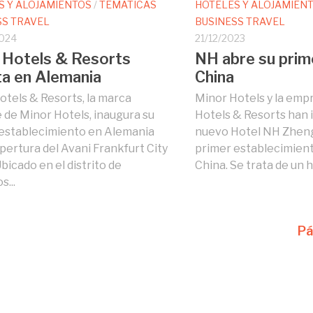
S Y ALOJAMIENTOS
/
TEMÁTICAS
HOTELES Y ALOJAMIEN
SS TRAVEL
BUSINESS TRAVEL
024
21/12/2023
 Hotels & Resorts
NH abre su prim
a en Alemania
China
otels & Resorts, la marca
Minor Hotels y la emp
le de Minor Hotels, inaugura su
Hotels & Resorts han 
establecimiento en Alemania
nuevo Hotel NH Zhengz
apertura del Avani Frankfurt City
primer establecimient
bicado en el distrito de
China. Se trata de un ho
s...
Pá