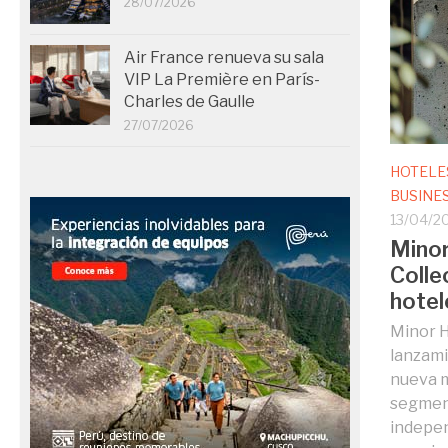
28/07/2026
Air France renueva su sala
VIP La Première en París-
Charles de Gaulle
27/07/2026
HOTELE
BUSINE
13/04/2
Minor
Colle
hotel
Minor H
lanzami
nueva m
segmen
indepen