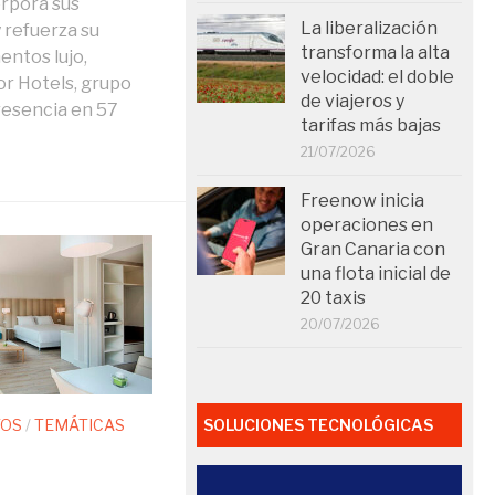
orpora sus
La liberalización
 refuerza su
transforma la alta
entos lujo,
velocidad: el doble
or Hotels, grupo
de viajeros y
resencia en 57
tarifas más bajas
21/07/2026
Freenow inicia
operaciones en
Gran Canaria con
una flota inicial de
20 taxis
20/07/2026
SOLUCIONES TECNOLÓGICAS
TOS
/
TEMÁTICAS