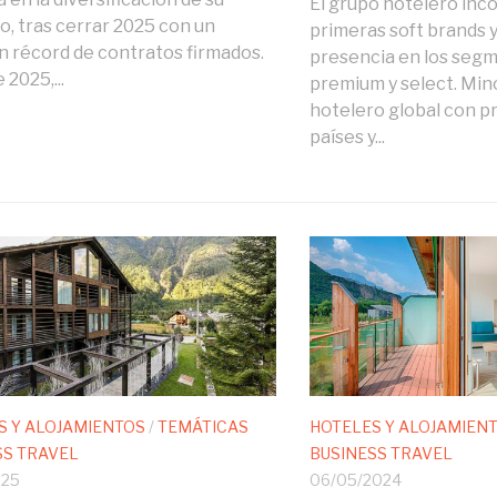
El grupo hotelero inc
io, tras cerrar 2025 con un
primeras soft brands y
 récord de contratos firmados.
presencia en los segm
2025,...
premium y select. Min
hotelero global con p
países y...
S Y ALOJAMIENTOS
/
TEMÁTICAS
HOTELES Y ALOJAMIEN
SS TRAVEL
BUSINESS TRAVEL
025
06/05/2024