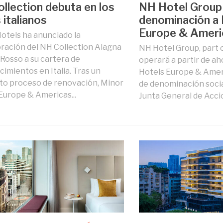
llection debuta en los
NH Hotel Group
 italianos
denominación a 
Europe & Ameri
otels ha anunciado la
ración del NH Collection Alagna
NH Hotel Group, part 
o Rosso a su cartera de
operará a partir de a
cimientos en Italia. Tras un
Hotels Europe & Amer
o proceso de renovación, Minor
de denominación socia
Europe & Americas...
Junta General de Accio