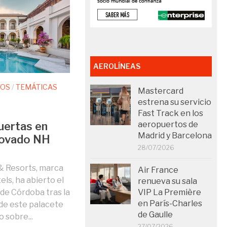
AEROLÍNEAS
TOS
/
TEMÁTICAS
Mastercard
estrena su servicio
Fast Track en los
uertas en
aeropuertos de
Madrid y Barcelona
novado NH
28/07/2026
& Resorts, marca
Air France
ls, ha abierto el
renueva su sala
de Córdoba tras la
VIP La Première
en París-Charles
 de este palacete
de Gaulle
o sobre...
27/07/2026