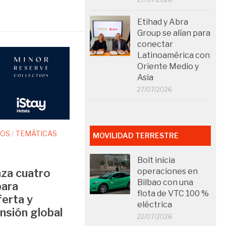
Etihad y Abra
Group se alían para
conectar
Latinoamérica con
Oriente Medio y
Asia
27/07/2026
TOS
/
TEMÁTICAS
MOVILIDAD TERRESTRE
Bolt inicia
nza cuatro
operaciones en
Bilbao con una
para
flota de VTC 100 %
ferta y
eléctrica
nsión global
22/07/2026