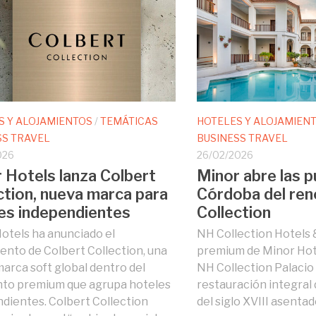
S Y ALOJAMIENTOS
/
TEMÁTICAS
HOTELES Y ALOJAMIEN
SS TRAVEL
BUSINESS TRAVEL
026
26/02/2026
 Hotels lanza Colbert
Minor abre las p
ction, nueva marca para
Córdoba del re
es independientes
Collection
otels ha anunciado el
NH Collection Hotels 
ento de Colbert Collection, una
premium de Minor Hote
arca soft global dentro del
NH Collection Palacio 
to premium que agrupa hoteles
restauración integral
dientes. Colbert Collection
del siglo XVIII asentad