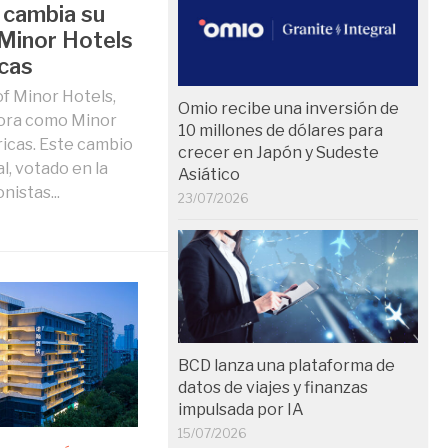
 cambia su
Minor Hotels
cas
of Minor Hotels,
Omio recibe una inversión de
hora como Minor
10 millones de dólares para
icas. Este cambio
crecer en Japón y Sudeste
l, votado en la
Asiático
nistas...
23/07/2026
BCD lanza una plataforma de
datos de viajes y finanzas
impulsada por IA
15/07/2026