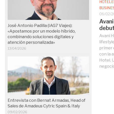
HOTELE
BUSINE
06/02/2
Avani
José Antonio Padilla (IAG7 Viajes):
debut
«Apostamos por un modelo híbrido,
Avani H
combinando soluciones digitales y
lifesty
atención personalizada»
primer 
13/04/2026
con la 
Hotel. U
negocio
Entrevista con Bernat Armadas, Head of
Sales de Amadeus Cytric Spain & Italy
09/02/2026