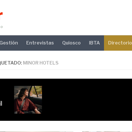
Gestión
Entrevistas
Quiosco
IBTA
Directorio
QUETADO:
MINOR HOTELS