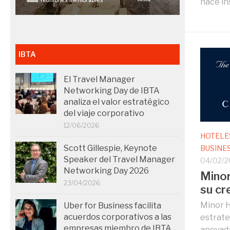
nace ins
IBTA
El Travel Manager
Networking Day de IBTA
analiza el valor estratégico
del viaje corporativo
12/06/2026
HOTELE
Scott Gillespie, Keynote
BUSINE
Speaker del Travel Manager
04/02/2
Networking Day 2026
Minor
23/04/2026
su cr
Minor H
Uber for Business facilita
acuerdos corporativos a las
estrate
empresas miembro de IBTA
apoyada