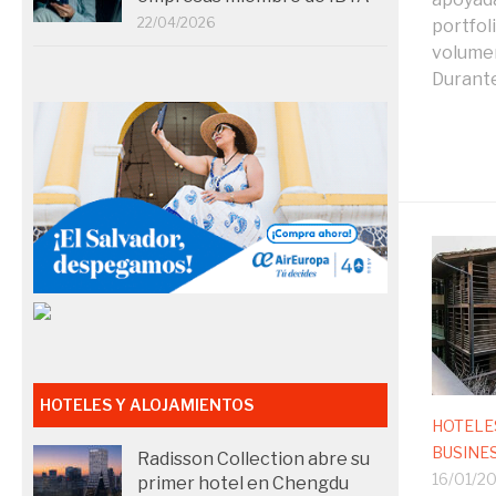
22/04/2026
portfol
volumen
Durante 
HOTELES Y ALOJAMIENTOS
HOTELE
BUSINE
Radisson Collection abre su
16/01/2
primer hotel en Chengdu