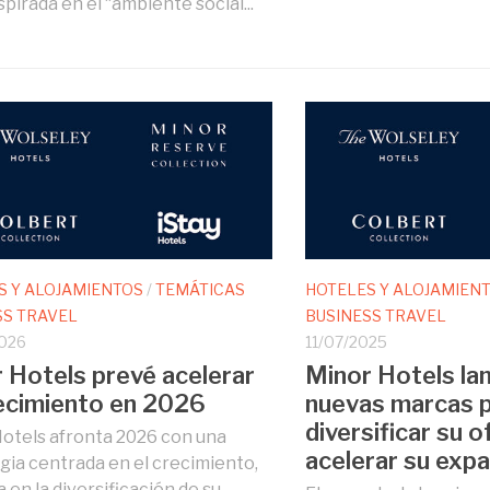
pirada en el “ambiente social...
S Y ALOJAMIENTOS
/
TEMÁTICAS
HOTELES Y ALOJAMIEN
SS TRAVEL
BUSINESS TRAVEL
026
11/07/2025
 Hotels prevé acelerar
Minor Hotels la
ecimiento en 2026
nuevas marcas 
diversificar su o
otels afronta 2026 con una
acelerar su expa
gia centrada en el crecimiento,
 en la diversificación de su