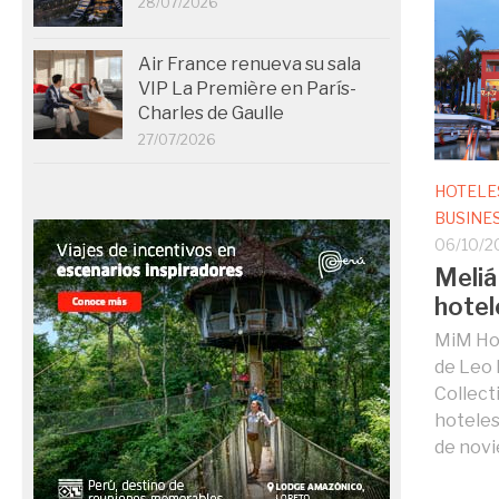
28/07/2026
Air France renueva su sala
VIP La Première en París-
Charles de Gaulle
27/07/2026
HOTELE
BUSINE
06/10/2
Meliá
hotel
MiM Hot
de Leo 
Collect
hoteles 
de novi