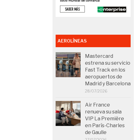
AEROLÍNEAS
Mastercard
estrena su servicio
Fast Track en los
aeropuertos de
Madrid y Barcelona
28/07/2026
Air France
renueva su sala
VIP La Première
en París-Charles
de Gaulle
27/07/2026