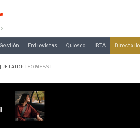
Gestión
Entrevistas
Quiosco
IBTA
Directorio
QUETADO:
LEO MESSI