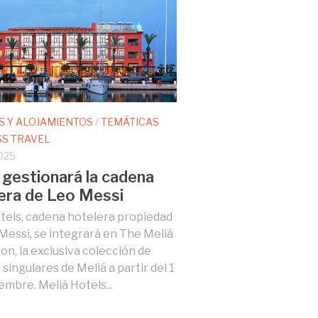
S Y ALOJAMIENTOS
/
TEMÁTICAS
SS TRAVEL
025
 gestionará la cadena
era de Leo Messi
els, cadena hotelera propiedad
Messi, se integrará en The Meliá
ion, la exclusiva colección de
singulares de Meliá a partir del 1
embre. Meliá Hotels...