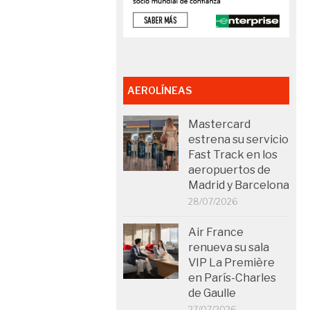
AEROLÍNEAS
Mastercard
estrena su servicio
Fast Track en los
aeropuertos de
Madrid y Barcelona
28/07/2026
Air France
renueva su sala
VIP La Première
en París-Charles
de Gaulle
27/07/2026