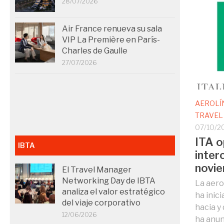
28/07/2026
Air France renueva su sala
VIP La Première en París-
Charles de Gaulle
27/07/2026
AEROLÍ
TRAVEL
07/10/2
ITA o
IBTA
inter
novi
El Travel Manager
Networking Day de IBTA
La aerol
analiza el valor estratégico
ha inic
del viaje corporativo
hacia y
12/06/2026
ha anun