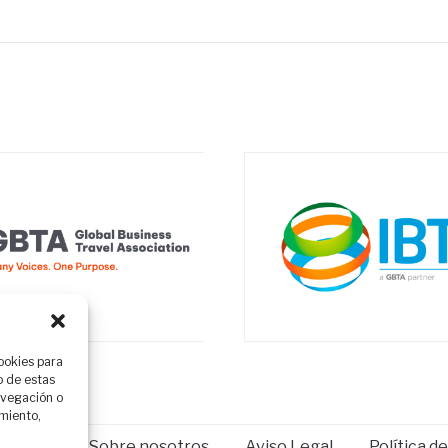
ookies para
o de estas
avegación o
imiento,
Manager
Sobre nosotros
Aviso Legal
Política d