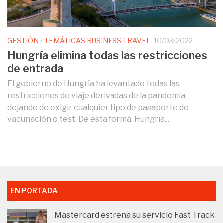
GESTIÓN
/
TEMÁTICAS BUSINESS TRAVEL
10/03/2022
Hungría elimina todas las restricciones
de entrada
El gobierno de Hungría ha levantado todas las
restricciones de viaje derivadas de la pandemia,
dejando de exigir cualquier tipo de pasaporte de
vacunación o test. De esta forma, Hungría...
EN PORTADA
Mastercard estrena su servicio Fast Track