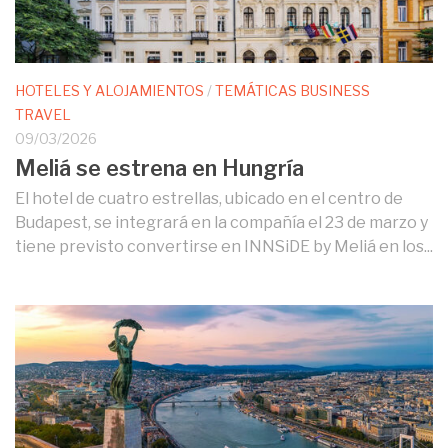
HOTELES Y ALOJAMIENTOS
/
TEMÁTICAS BUSINESS
TRAVEL
09/03/2026
Meliá se estrena en Hungría
El hotel de cuatro estrellas, ubicado en el centro de
Budapest, se integrará en la compañía el 23 de marzo y
tiene previsto convertirse en INNSiDE by Meliá en los...