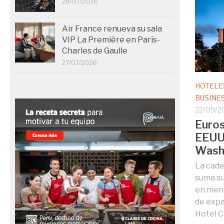
28/07/2026
Air France renueva su sala
VIP La Première en París-
Charles de Gaulle
27/07/2026
HOTELE
BUSINE
22/09/2
Euros
EEUU 
Washi
La cade
suma su
en meno
de expa
Hotel C