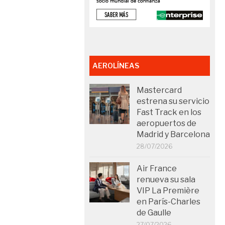
AEROLÍNEAS
Mastercard
estrena su servicio
Fast Track en los
aeropuertos de
Madrid y Barcelona
28/07/2026
Air France
renueva su sala
VIP La Première
en París-Charles
de Gaulle
27/07/2026