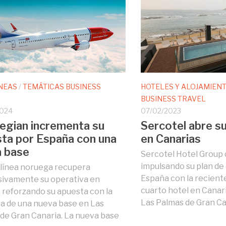
NEAS
/
TEMÁTICAS BUSINESS
HOTELES Y ALOJAMIEN
BUSINESS TRAVEL
2024
07/02/2023
gian incrementa su
Sercotel abre su
ta por España con una
en Canarias
 base
Sercotel Hotel Group
impulsando su plan de
línea noruega recupera
España con la recient
ivamente su operativa en
cuarto hotel en Canari
 reforzando su apuesta con la
Las Palmas de Gran Cana
a de una nueva base en Las
de Gran Canaria. La nueva base