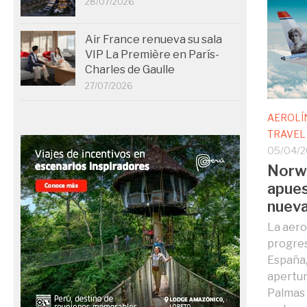
28/07/2026
Air France renueva su sala
VIP La Première en París-
Charles de Gaulle
27/07/2026
AEROLÍ
TRAVEL
05/04/
Norwe
apues
nueva
La aero
progres
España,
apertur
Palmas 