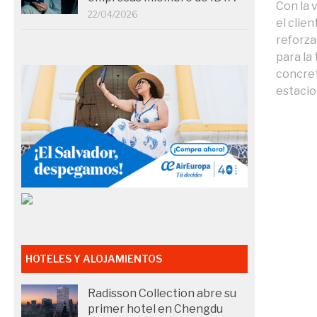
Con la 
22/04/2026
el clie
reforza
para la
concret
estacion
HOTELES Y ALOJAMIENTOS
Radisson Collection abre su
primer hotel en Chengdu