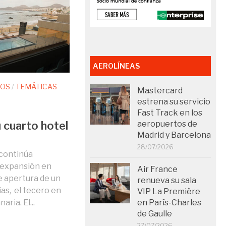
AEROLÍNEAS
TOS
/
TEMÁTICAS
Mastercard
estrena su servicio
Fast Track en los
 cuarto hotel
aeropuertos de
Madrid y Barcelona
28/07/2026
 continúa
 expansión en
Air France
e apertura de un
renueva su sala
as, el tecero en
VIP La Première
ria. El...
en París-Charles
de Gaulle
27/07/2026