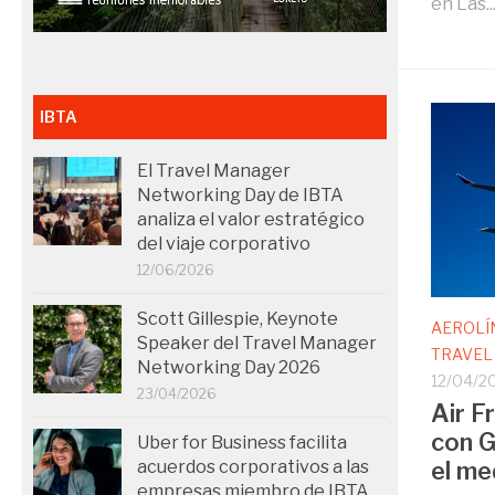
en Las..
IBTA
El Travel Manager
Networking Day de IBTA
analiza el valor estratégico
del viaje corporativo
12/06/2026
Scott Gillespie, Keynote
AEROLÍ
Speaker del Travel Manager
TRAVEL
Networking Day 2026
12/04/2
23/04/2026
Air F
con G
Uber for Business facilita
acuerdos corporativos a las
el me
empresas miembro de IBTA