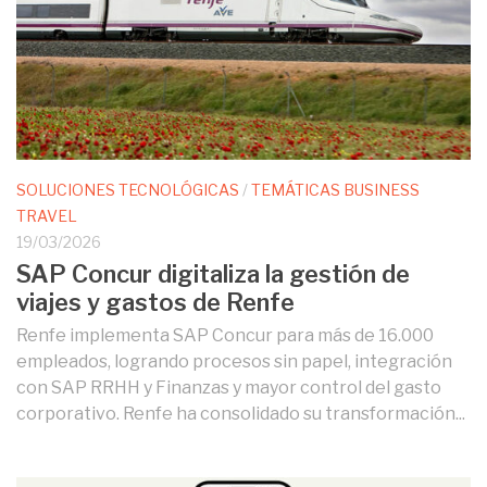
SOLUCIONES TECNOLÓGICAS
/
TEMÁTICAS BUSINESS
TRAVEL
19/03/2026
SAP Concur digitaliza la gestión de
viajes y gastos de Renfe
Renfe implementa SAP Concur para más de 16.000
empleados, logrando procesos sin papel, integración
con SAP RRHH y Finanzas y mayor control del gasto
corporativo. Renfe ha consolidado su transformación...