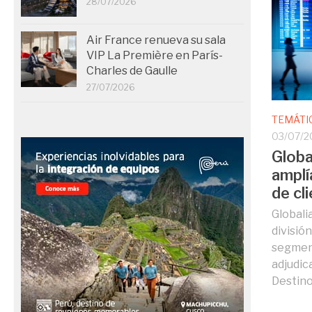
28/07/2026
Air France renueva su sala
VIP La Première en París-
Charles de Gaulle
27/07/2026
TEMÁTI
03/07/2
Globa
amplí
de cl
Globali
divisió
segment
adjudic
Destino.