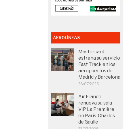
AEROLÍNEAS
Mastercard
estrena su servicio
Fast Track en los
aeropuertos de
Madrid y Barcelona
28/07/2026
Air France
renueva su sala
VIP La Première
en París-Charles
de Gaulle
27/07/2026