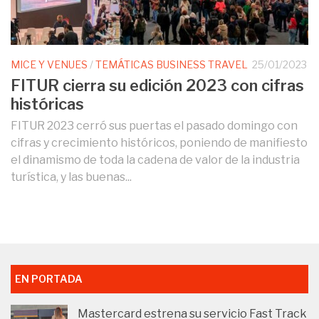
MICE Y VENUES
/
TEMÁTICAS BUSINESS TRAVEL
25/01/2023
FITUR cierra su edición 2023 con cifras
históricas
FITUR 2023 cerró sus puertas el pasado domingo con
cifras y crecimiento históricos, poniendo de manifiesto
el dinamismo de toda la cadena de valor de la industria
turística, y las buenas...
EN PORTADA
Mastercard estrena su servicio Fast Track