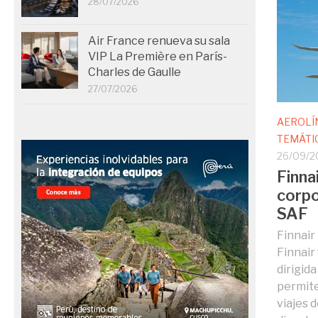
28/07/2026
Air France renueva su sala
VIP La Première en París-
Charles de Gaulle
27/07/2026
AEROLÍ
TEMÁTI
26/09/2
Finna
corpo
SAF
Finnair
Finnair 
dirigid
permite
viajes 