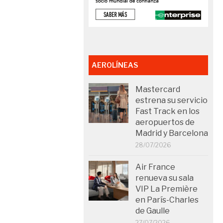
AEROLÍNEAS
Mastercard
estrena su servicio
Fast Track en los
aeropuertos de
Madrid y Barcelona
28/07/2026
Air France
renueva su sala
VIP La Première
en París-Charles
de Gaulle
27/07/2026