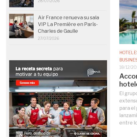
28/07/2026
Air France renueva su sala
VIP La Première en París-
Charles de Gaulle
27/07/2026
HOTELE
BUSINE
18/12/2
Accor
hotel
El grup
extenso
para el
lanzami
entre l