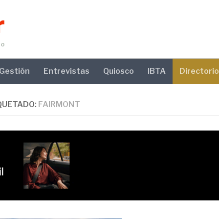
Gestión
Entrevistas
Quiosco
IBTA
Directorio
QUETADO:
FAIRMONT