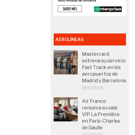
AEROLÍNEAS
Mastercard
estrena su servicio
Fast Track en los
aeropuertos de
Madrid y Barcelona
28/07/2026
Air France
renueva su sala
VIP La Première
en París-Charles
de Gaulle
27/07/2026