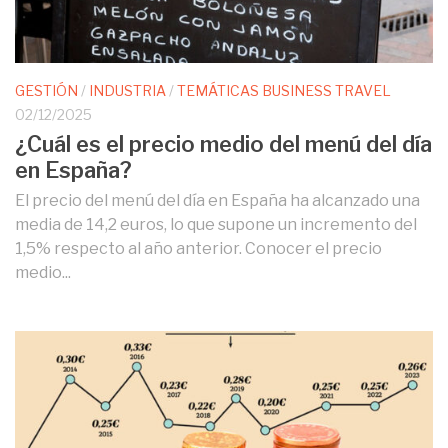
GESTIÓN
/
INDUSTRIA
/
TEMÁTICAS BUSINESS TRAVEL
02/12/2025
¿Cuál es el precio medio del menú del día
en España?
El precio del menú del día en España ha alcanzado una
media de 14,2 euros, lo que supone un incremento del
1,5% respecto al año anterior. Conocer el precio
medio...