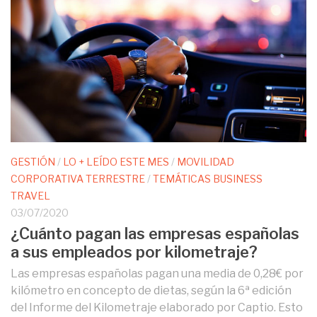
GESTIÓN
/
LO + LEÍDO ESTE MES
/
MOVILIDAD
CORPORATIVA TERRESTRE
/
TEMÁTICAS BUSINESS
TRAVEL
03/07/2020
¿Cuánto pagan las empresas españolas
a sus empleados por kilometraje?
Las empresas españolas pagan una media de 0,28€ por
kilómetro en concepto de dietas, según la 6ª edición
del Informe del Kilometraje elaborado por Captio. Esto