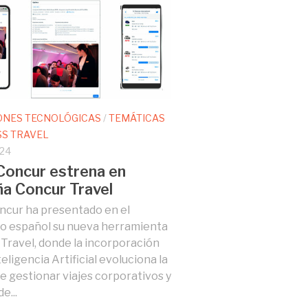
ONES TECNOLÓGICAS
/
TEMÁTICAS
SS TRAVEL
024
oncur estrena en
a Concur Travel
cur ha presentado en el
o español su nueva herramienta
Travel, donde la incorporación
teligencia Artificial evoluciona la
e gestionar viajes corporativos y
e...