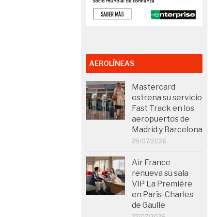
AEROLÍNEAS
Mastercard
estrena su servicio
Fast Track en los
aeropuertos de
Madrid y Barcelona
28/07/2026
Air France
renueva su sala
VIP La Première
en París-Charles
de Gaulle
27/07/2026