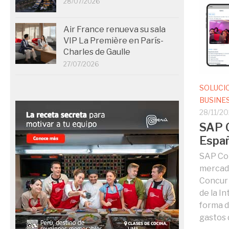
28/07/2026
Air France renueva su sala
VIP La Première en París-
Charles de Gaulle
27/07/2026
SOLUCI
BUSINE
28/11/2
SAP C
Españ
SAP Con
mercad
Concur 
de la In
forma d
gastos d