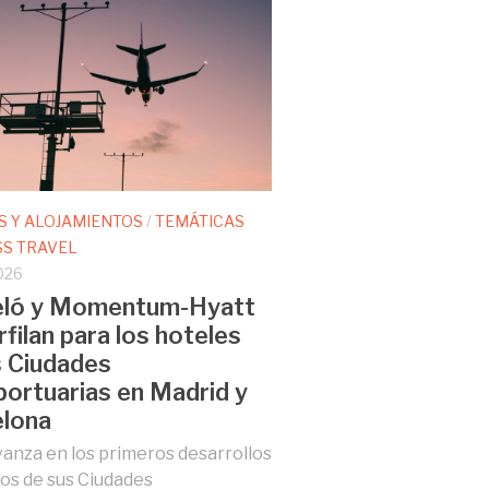
S Y ALOJAMIENTOS
/
TEMÁTICAS
SS TRAVEL
026
eló y Momentum-Hyatt
rfilan para los hoteles
s Ciudades
ortuarias en Madrid y
elona
anza en los primeros desarrollos
os de sus Ciudades