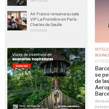
28/07/2026
Air France renueva su sala
VIP La Première en París-
Charles de Gaulle
27/07/2026
HOTELE
BUSINE
15/05/2
Barc
se pe
de la
Aerop
Barc
Aena av
hoteler