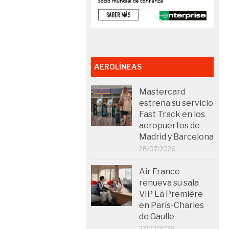
AEROLÍNEAS
Mastercard
estrena su servicio
Fast Track en los
aeropuertos de
Madrid y Barcelona
28/07/2026
Air France
renueva su sala
VIP La Première
en París-Charles
de Gaulle
27/07/2026