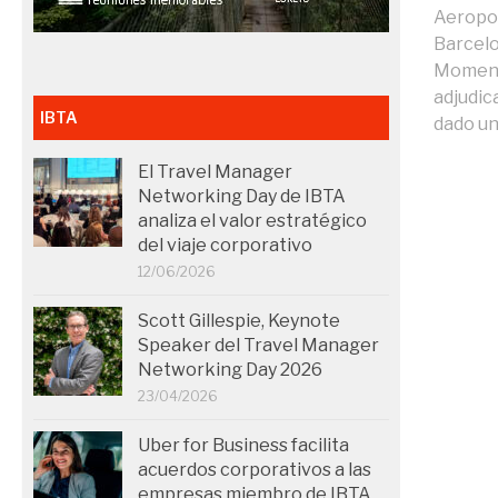
Aeropor
Barcelo
Moment
adjudic
IBTA
dado un.
El Travel Manager
Networking Day de IBTA
analiza el valor estratégico
del viaje corporativo
12/06/2026
Scott Gillespie, Keynote
Speaker del Travel Manager
Networking Day 2026
23/04/2026
Uber for Business facilita
acuerdos corporativos a las
empresas miembro de IBTA