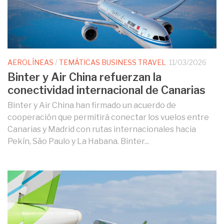
AEROLÍNEAS
/
TEMÁTICAS BUSINESS TRAVEL
11/03/2026
Binter y Air China refuerzan la
conectividad internacional de Canarias
Binter y Air China han firmado un acuerdo de
cooperación que permitirá conectar los vuelos entre
Canarias y Madrid con rutas internacionales hacia
Pekín, São Paulo y La Habana. Binter...