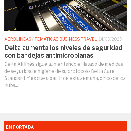
AEROLÍNEAS
/
TEMÁTICAS BUSINESS TRAVEL
14/09/2020
Delta aumenta los niveles de seguridad
con bandejas antimicrobianas
Delta Airlines sigue aumentando el listado de medidas
de seguridad e higiene de su protocolo Delta Care
Standard. Y es que a partir de esta semana, cinco de los
hubs...
EN PORTADA