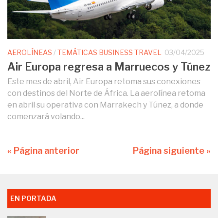
AEROLÍNEAS
/
TEMÁTICAS BUSINESS TRAVEL
03/04/2025
Air Europa regresa a Marruecos y Túnez
Este mes de abril, Air Europa retoma sus conexiones
con destinos del Norte de África. La aerolínea retoma
en abril su operativa con Marrakech y Túnez, a donde
comenzará volando...
« Página anterior
Página siguiente »
EN PORTADA