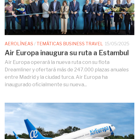
AEROLÍNEAS
/
TEMÁTICAS BUSINESS TRAVEL
15/05/2025
Air Europa inaugura su ruta a Estambul
Air Europa operará la nueva ruta con su flota
Dreamliner y ofertará más de 247.000 plazas anuales
entre Madrid y la ciudad turca. Air Europa ha
inaugurado oficialmente su nueva...