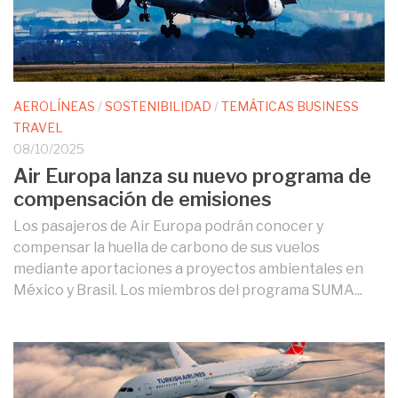
AEROLÍNEAS
/
SOSTENIBILIDAD
/
TEMÁTICAS BUSINESS
TRAVEL
08/10/2025
Air Europa lanza su nuevo programa de
compensación de emisiones
Los pasajeros de Air Europa podrán conocer y
compensar la huella de carbono de sus vuelos
mediante aportaciones a proyectos ambientales en
México y Brasil. Los miembros del programa SUMA...