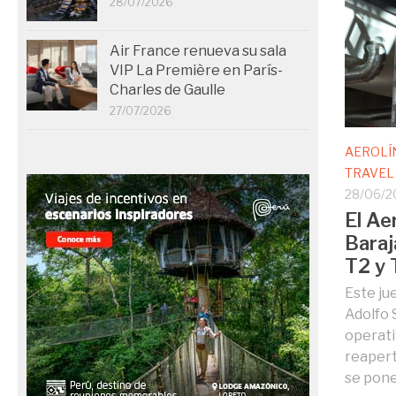
28/07/2026
Air France renueva su sala
VIP La Première en París-
Charles de Gaulle
27/07/2026
AEROLÍ
TRAVEL
28/06/2
El Ae
Baraj
T2 y 
Este ju
Adolfo 
operati
reapert
se pone f