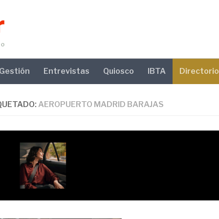
Gestión
Entrevistas
Quiosco
IBTA
Directorio
QUETADO:
AEROPUERTO MADRID BARAJAS