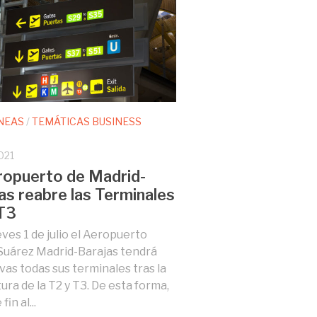
NEAS
/
TEMÁTICAS BUSINESS
021
ropuerto de Madrid-
as reabre las Terminales
T3
eves 1 de julio el Aeropuerto
Suárez Madrid-Barajas tendrá
vas todas sus terminales tras la
ura de la T2 y T3. De esta forma,
in al...