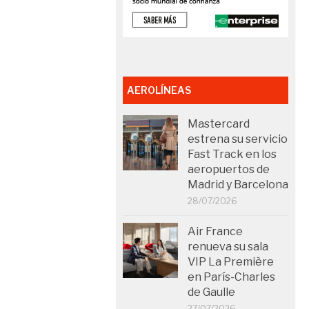
AEROLÍNEAS
Mastercard
estrena su servicio
Fast Track en los
aeropuertos de
Madrid y Barcelona
28/07/2026
Air France
renueva su sala
VIP La Première
en París-Charles
de Gaulle
27/07/2026