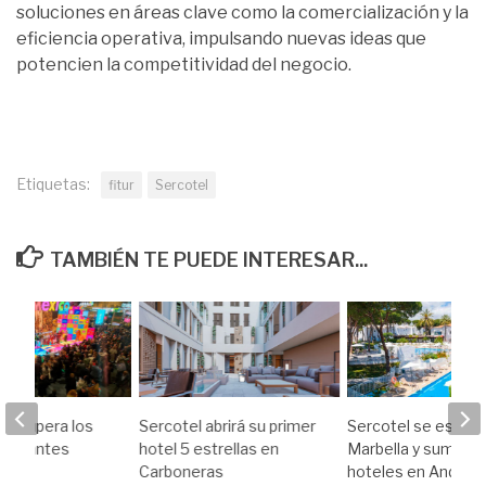
soluciones en áreas clave como la comercialización y la
eficiencia operativa, impulsando nuevas ideas que
potencien la competitividad del negocio.
Etiquetas:
fitur
Sercotel
TAMBIÉN TE PUEDE INTERESAR...
26 supera los
Sercotel abrirá su primer
Sercotel se estren
visitantes
hotel 5 estrellas en
Marbella y suma 16
Carboneras
hoteles en Andaluc
26