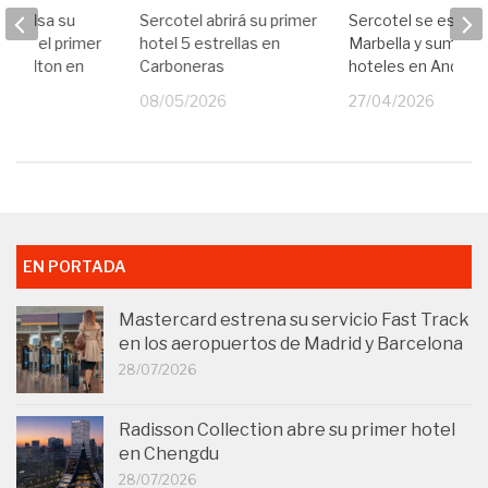
impulsa su
Sercotel abrirá su primer
Sercotel se estren
 con el primer
hotel 5 estrellas en
Marbella y suma 16
y Hilton en
Carboneras
hoteles en Andaluc
08/05/2026
27/04/2026
25
EN PORTADA
Mastercard estrena su servicio Fast Track
en los aeropuertos de Madrid y Barcelona
28/07/2026
Radisson Collection abre su primer hotel
en Chengdu
28/07/2026