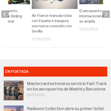
 aeropuerto
El aeropuerto
Air France reanuda rutas
nal de Beijing
internacional de 
con España e inaugura
 a operar
se amplía
una nueva conexión con
19
04/11/2019
Sevilla
15/06/2020
EN PORTADA
Mastercard estrena su servicio Fast Track
en los aeropuertos de Madrid y Barcelona
28/07/2026
Radisson Collection abre su primer hotel