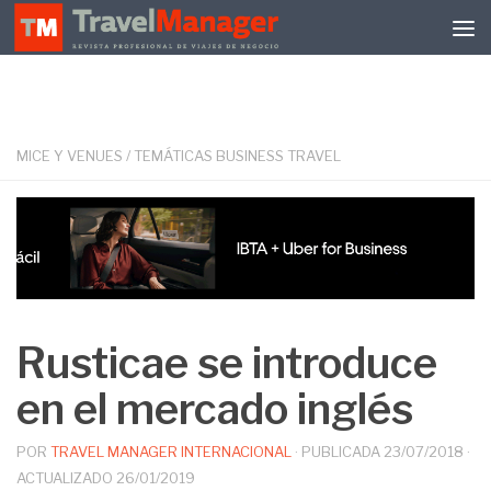
Debajo del contenido
MICE Y VENUES
/
TEMÁTICAS BUSINESS TRAVEL
Rusticae se introduce
en el mercado inglés
POR
TRAVEL MANAGER INTERNACIONAL
· PUBLICADA
23/07/2018
·
ACTUALIZADO
26/01/2019