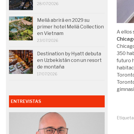
28/07/2026
Meliá abrirá en 2029 su
primer hotel Meliá Collection
A ellos
en Vietnam
Chicag
23/07/2026
Chicago
350 hab
Destination by Hyatt debuta
en Uzbekistán con un resort
futuro h
de montaña
habitac
17/07/2026
Toronto
Toronto
gimnasi
ENTREVISTAS
Etiqueta