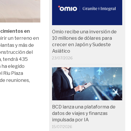
ecimientos en
Omio recibe una inversión de
irir un terreno en
10 millones de dólares para
crecer en Japón y Sudeste
plantas y más de
Asiático
onstrucción del
23/07/2026
ia, tendrá 435
 ha elegido
l Riu Plaza
 de reuniones,
BCD lanza una plataforma de
datos de viajes y finanzas
impulsada por IA
15/07/2026