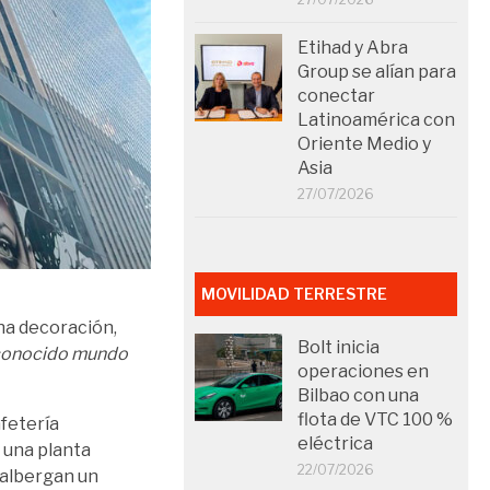
Etihad y Abra
Group se alían para
conectar
Latinoamérica con
Oriente Medio y
Asia
27/07/2026
MOVILIDAD TERRESTRE
una decoración,
Bolt inicia
econocido mundo
operaciones en
Bilbao con una
flota de VTC 100 %
afetería
eléctrica
 una planta
22/07/2026
o albergan un