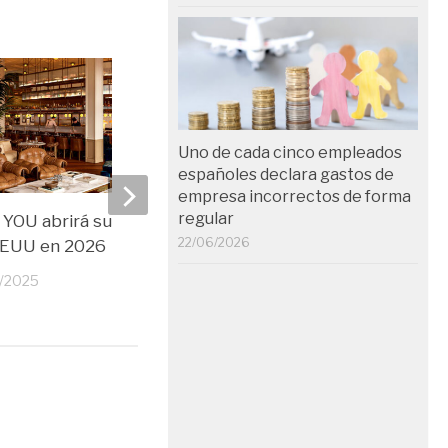
Uno de cada cinco empleados
españoles declara gastos de
empresa incorrectos de forma
regular
 YOU abrirá su primer hotel
Iberia suma un tercer v
22/06/2026
EEUU en 2026
Nueva York
2/2025
26/11/2025