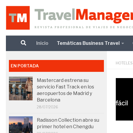
Debajo del contenido
Inicio
Temáticas Business Travel
HOTELES
EN PORTADA
Mastercard estrena su
servicio Fast Track en los
aeropuertos de Madrid y
Barcelona
28/07/2026
Radisson Collection abre su
primer hotel en Chengdu