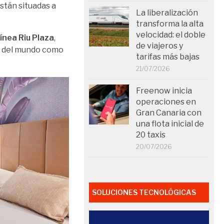
stán situadas a
La liberalización
transforma la alta
velocidad: el doble
línea Riu Plaza
,
de viajeros y
ia del mundo como
tarifas más bajas
21/07/2026
Freenow inicia
operaciones en
Gran Canaria con
una flota inicial de
20 taxis
20/07/2026
SOLUCIONES TECNOLÓGICAS