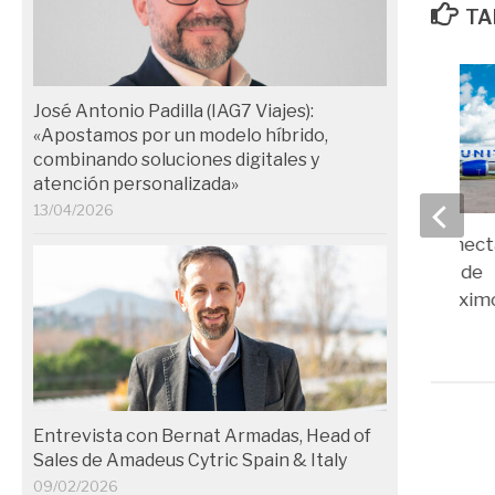
TA
José Antonio Padilla (IAG7 Viajes):
«Apostamos por un modelo híbrido,
combinando soluciones digitales y
atención personalizada»
13/04/2026
United Airlines conec
York con Santiago de
Compostela el próxim
10/10/2025
Entrevista con Bernat Armadas, Head of
Sales de Amadeus Cytric Spain & Italy
09/02/2026