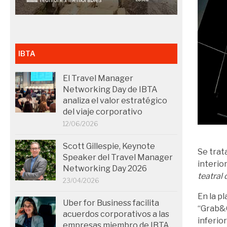
IBTA
El Travel Manager
Networking Day de IBTA
analiza el valor estratégico
del viaje corporativo
12/06/2026
Scott Gillespie, Keynote
Se trat
Speaker del Travel Manager
interio
Networking Day 2026
teatral
23/04/2026
En la pl
Uber for Business facilita
“Grab&G
acuerdos corporativos a las
inferio
empresas miembro de IBTA