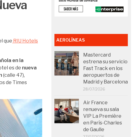
 Nueva
AEROLÍNEAS
el que
RIU Hotels
Mastercard
ñola en la
estrena su servicio
otel es de
nueva
Fast Track en los
n
(calle 47),
aeropuertos de
Madrid y Barcelona
os de Times
28/07/2026
Air France
renueva su sala
VIP La Première
en París-Charles
de Gaulle
27/07/2026