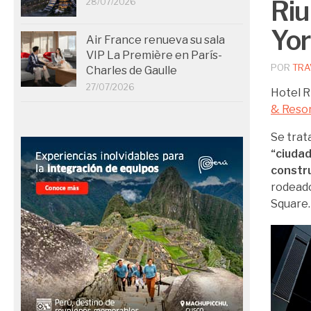
Riu
28/07/2026
Yo
Air France renueva su sala
VIP La Première en París-
POR
TRA
Charles de Gaulle
27/07/2026
Hotel R
& Reso
Se trat
“ciuda
constru
rodeado
Square.