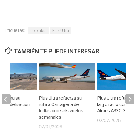
Etiquetas:
colombia
Plus Ultra
TAMBIÉN TE PUEDE INTERESAR...
a mejora su
Plus Ultra refuerza su
Plus Ultra refuerza
de fidelización
ruta a Cartagena de
largo radio con un
R
Indias con seis vuelos
Airbus A330-300
semanales
25
02/07/2025
07/01/2026