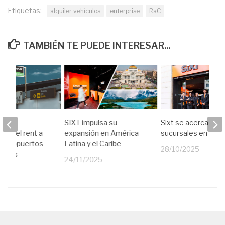
Etiquetas:
alquiler vehículos
enterprise
RaC
TAMBIÉN TE PUEDE INTERESAR...
mayor
SIXT impulsa su
Sixt se acerca a la
rio del rent a
expansión en América
sucursales en Esp
s aeropuertos
Latina y el Caribe
28/10/2025
narias
24/11/2025
24