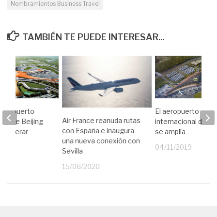
Nombramientos Business Travel
TAMBIÉN TE PUEDE INTERESAR...
 aeropuerto
El aeropuerto
Air France reanuda rutas
nal de Beijing
internacional de 
con España e inaugura
 a operar
se amplía
una nueva conexión con
19
04/11/2019
Sevilla
15/06/2020