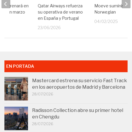
se estrenará en
Qatar Airways refuerza
Moeve suministra 
radio en marzo
su operativa de verano
Norwegian
en España y Portugal
24
04/02/2025
23/06/2026
EN PORTADA
Mastercard estrena su servicio Fast Track
en los aeropuertos de Madrid y Barcelona
28/07/2026
Radisson Collection abre su primer hotel
en Chengdu
28/07/2026