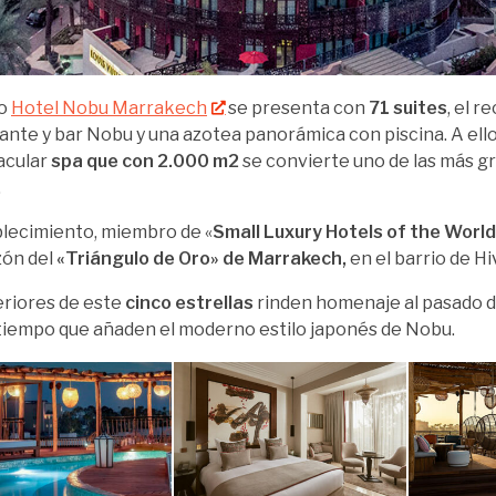
vo
Hotel Nobu Marrakech
se presenta con
71 suites
, el r
ante y bar Nobu y una azotea panorámica con piscina. A ello
acular
spa que con 2.000 m2
se convierte uno de las más gr
.
blecimiento, miembro de «
Small Luxury Hotels of the World
zón del
«Triángulo de Oro» de Marrakech,
en el barrio de H
eriores de este
cinco estrellas
rinden homenaje al pasado del
iempo que añaden el moderno estilo japonés de Nobu.