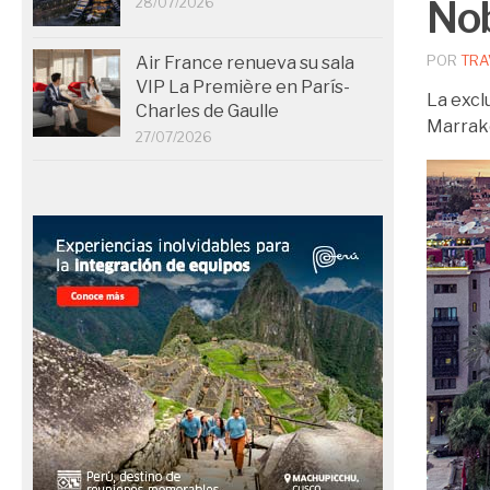
Nob
28/07/2026
POR
TRA
Air France renueva su sala
VIP La Première en París-
La excl
Charles de Gaulle
Marrake
27/07/2026