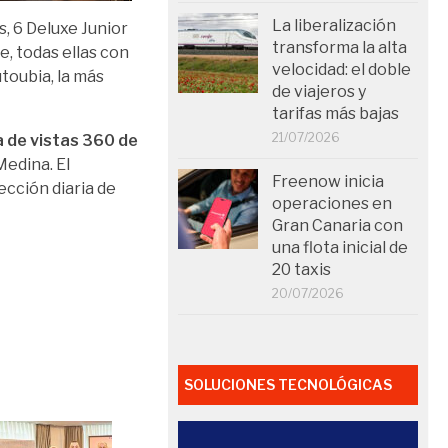
La liberalización
s, 6 Deluxe Junior
transforma la alta
e, todas ellas con
velocidad: el doble
utoubia, la más
de viajeros y
tarifas más bajas
21/07/2026
a de vistas 360 de
Medina. El
Freenow inicia
ección diaria de
operaciones en
Gran Canaria con
una flota inicial de
20 taxis
20/07/2026
SOLUCIONES TECNOLÓGICAS