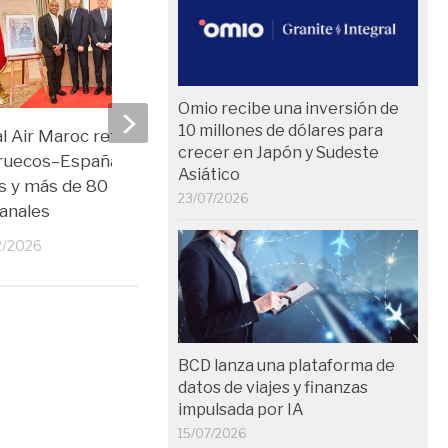
Omio recibe una inversión de
10 millones de dólares para
l Air Maroc refuerza el eje
Barceló abre su noveno
crecer en Japón y Sudeste
ruecos–España con nuevas
Marruecos
Asiático
s y más de 80 frecuencias
11/02/2026
23/07/2026
anales
2/2026
BCD lanza una plataforma de
datos de viajes y finanzas
impulsada por IA
15/07/2026