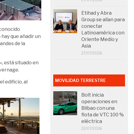
Etihad y Abra
Group se alían para
conectar
econocido
Latinoamérica con
 hay que añadir un
Oriente Medio y
andes de la
Asia
27/07/2026
«, está situado en
ivernage.
MOVILIDAD TERRESTRE
 edificio, al
Bolt inicia
operaciones en
Bilbao con una
flota de VTC 100 %
eléctrica
22/07/2026