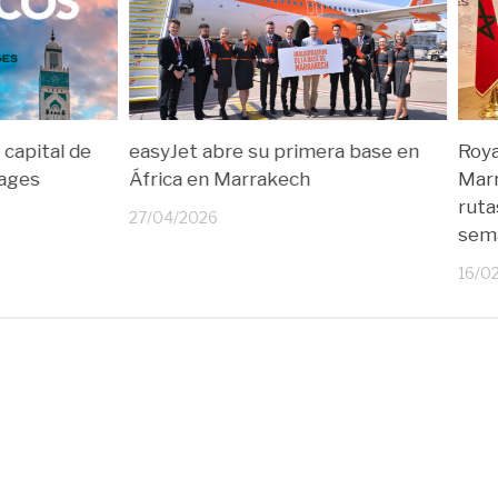
 capital de
easyJet abre su primera base en
Roya
yages
África en Marrakech
Mar
ruta
27/04/2026
sem
16/0