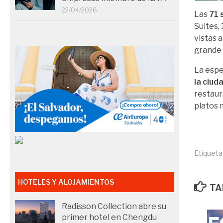
22/04/2026
Las
71 
Suites,
vistas a
grande
La esp
la ciud
restaur
platos 
Etiqueta
HOTELES Y ALOJAMIENTOS
TA
Radisson Collection abre su
primer hotel en Chengdu