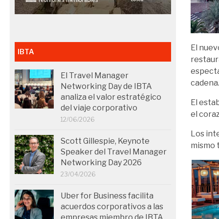
El nue
IBTA
restaur
espect
El Travel Manager
cadena
Networking Day de IBTA
analiza el valor estratégico
El esta
del viaje corporativo
el cora
12/06/2026
Los int
Scott Gillespie, Keynote
mismo t
Speaker del Travel Manager
Networking Day 2026
23/04/2026
Uber for Business facilita
acuerdos corporativos a las
empresas miembro de IBTA