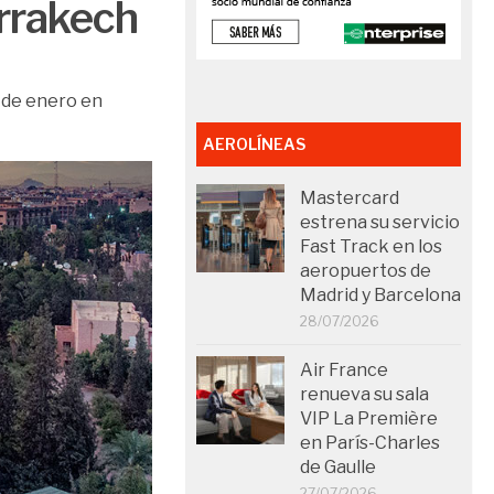
rrakech
 de enero en
AEROLÍNEAS
Mastercard
estrena su servicio
Fast Track en los
aeropuertos de
Madrid y Barcelona
28/07/2026
Air France
renueva su sala
VIP La Première
en París-Charles
de Gaulle
27/07/2026