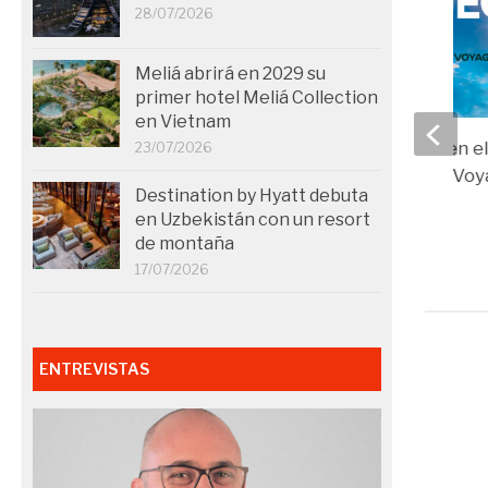
28/07/2026
Meliá abrirá en 2029 su
primer hotel Meliá Collection
en Vietnam
IAG7 Viajes entra en el
23/07/2026
la marroquí Caddy Vo
Destination by Hyatt debuta
16/01/2026
en Uzbekistán con un resort
de montaña
17/07/2026
ENTREVISTAS