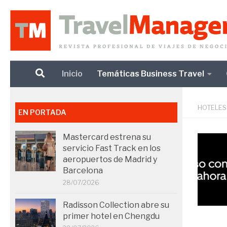
Debajo del contenido
Inicio
Temáticas Business Travel
HOTELES
EN PORTADA
Mastercard estrena su
servicio Fast Track en los
aeropuertos de Madrid y
Barcelona
28/07/2026
Radisson Collection abre su
primer hotel en Chengdu