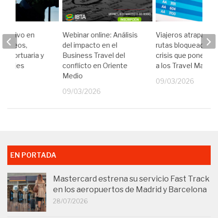
perativo en
Webinar online: Análisis
Viajeros atrapados
loqueos,
del impacto en el
rutas bloqueadas: l
eroportuaria y
Business Travel del
crisis que pone a p
e viajes
conflicto en Oriente
a los Travel Manag
iales
Medio
09/03/2026
26
09/03/2026
EN PORTADA
Mastercard estrena su servicio Fast Track
en los aeropuertos de Madrid y Barcelona
28/07/2026