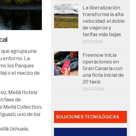
La liberalización
transforma la alta
velocidad: el doble
de viajeros y
tarifas más bajas
cal
21/07/2026
ca que agrupa una
Freenow inicia
u entorno. La
operaciones en
mo los Parques
Gran Canaria con
ia) o el macizo de
una flota inicial de
20 taxis
20/07/2026
rez, Meliá Hotels
en fase de
e Meliá Collection,
Iguazú, uno de los
SOLUCIONES TECNOLÓGICAS
eliá Ushuaia,