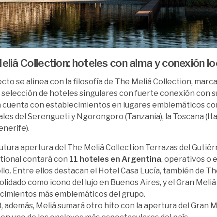
liá Collection: hoteles con alma y conexión lo
ecto se alinea con la filosofía de The Meliá Collection, mar
 selección de hoteles singulares con fuerte conexión con s
a cuenta con establecimientos en lugares emblemáticos co
les del Serengueti y Ngorongoro (Tanzania), la Toscana (Ital
enerife).
futura apertura del The Meliá Collection Terrazas del Gutiér
tional contará con
11 hoteles en Argentina
, operativos o 
llo. Entre ellos destacan el Hotel Casa Lucía, también de Th
olidado como icono del lujo en Buenos Aires, y el Gran Meliá 
cimientos más emblemáticos del grupo.
, además, Meliá sumará otro hito con la apertura del Gran M