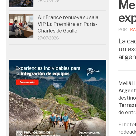
Mel
28/07/2026
exp
Air France renueva su sala
VIP La Première en París-
POR
TRA
Charles de Gaulle
27/07/2026
La ca
un ex
argen
Meliá H
Argenti
destino
Terraza
de entr
El hotel
rodeado