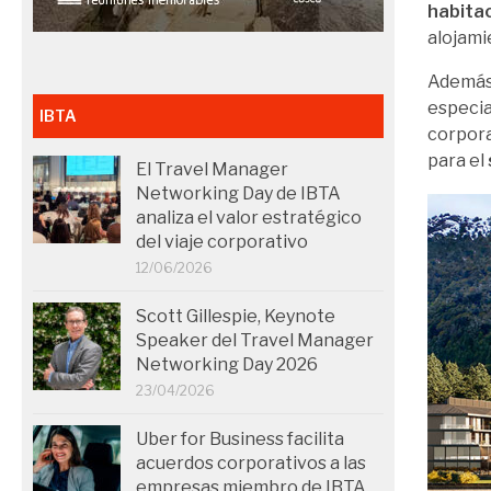
habitac
alojami
Además,
especia
IBTA
corpora
para el
El Travel Manager
Networking Day de IBTA
analiza el valor estratégico
del viaje corporativo
12/06/2026
Scott Gillespie, Keynote
Speaker del Travel Manager
Networking Day 2026
23/04/2026
Uber for Business facilita
acuerdos corporativos a las
empresas miembro de IBTA