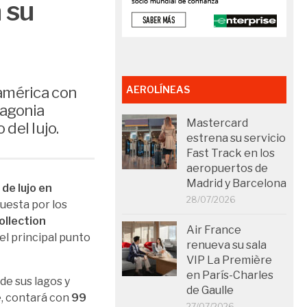
 su
américa con
AEROLÍNEAS
tagonia
Mastercard
del lujo.
estrena su servicio
Fast Track en los
aeropuertos de
Madrid y Barcelona
 de lujo en
28/07/2026
puesta por los
ollection
Air France
el principal punto
renueva su sala
VIP La Première
en París-Charles
 de sus lagos y
de Gaulle
e, contará con
99
27/07/2026