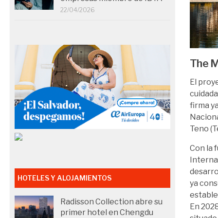
22/04/2026
The Me
El proy
cuidada
firma y
Naciona
Teno (T
Con la 
Interna
desarro
HOTELES Y ALOJAMIENTOS
ya cons
estable
Radisson Collection abre su
En 2028
primer hotel en Chengdu