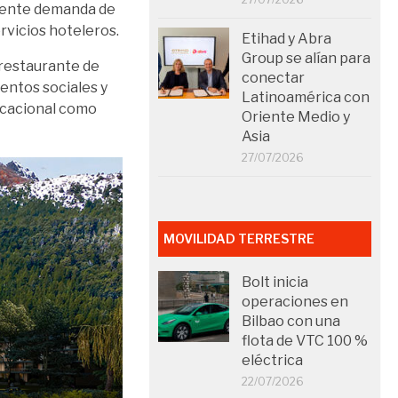
ciente demanda de
rvicios hoteleros.
Etihad y Abra
Group se alían para
 restaurante de
conectar
ventos sociales y
Latinoamérica con
vacacional como
Oriente Medio y
Asia
27/07/2026
MOVILIDAD TERRESTRE
Bolt inicia
operaciones en
Bilbao con una
flota de VTC 100 %
eléctrica
22/07/2026