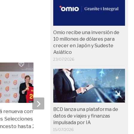
Omio recibe una inversión de
10 millones de dólares para
crecer en Japón y Sudeste
Asiático
23/07/2026
BCD lanza una plataforma de
á renueva como Hotel Oficial
Meliá desembarca en T
datos de viajes y finanzas
as Selecciones Españolas de
cinco hoteles y un plan
impulsada por IA
ncesto hasta 2026
habitaciones
15/07/2026