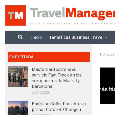
Debajo del contenido
Inicio
Temáticas Business Travel
HOTELES
EN PORTADA
Mastercard estrena su
servicio Fast Track en los
aeropuertos de Madrid y
Barcelona
28/07/2026
Radisson Collection abre su
primer hotel en Chengdu