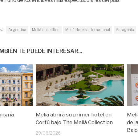
 en uno de los enclaves más espectaculares del país.
s:
Argentina
Meliá collection
Meliá Hotels International
Patagonia
MBIÉN TE PUEDE INTERESAR...
ungría
Meliá abrirá su primer hotel en
Meli
Corfú bajo The Meliá Collection
de l
Balo
29/06/2026