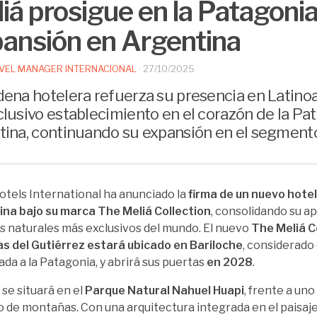
iá prosigue en la Patagonia
ansión en Argentina
VEL MANAGER INTERNACIONAL
·
27/10/2025
dena hotelera refuerza su presencia en Latino
clusivo establecimiento en el corazón de la Pa
tina, continuando su expansión en el segmento 
otels International ha anunciado la
firma de un nuevo hotel
na bajo su marca The Meliá Collection
, consolidando su a
s naturales más exclusivos del mundo. El nuevo
The Meliá C
s del Gutiérrez estará ubicado en Bariloche
, considerado 
ada a la Patagonia, y abrirá sus puertas
en 2028
.
 se situará en el
Parque Natural Nahuel Huapi
, frente a uno
 de montañas. Con una arquitectura integrada en el paisaj