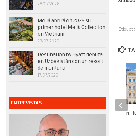
situado
28/07/2026
Meliá abrirá en 2029 su
primer hotel Meliá Collection
Etiqueta
en Vietnam
23/07/2026
TA
Destination by Hyatt debuta
en Uzbekistán con un resort
de montaña
17/07/2026
ENTREVISTAS
Meliá se estrena en H
09/03/2026