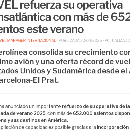
EL refuerza su operativa
nsatlántica con más de 6
entos este verano
VEL MANAGER INTERNACIONAL
· PUBLICADA
22/04/2025
· ACTUALIZAD
erolínea consolida su crecimiento co
imo avión y una oferta récord de vue
tados Unidos y Sudamérica desde el
arcelona-El Prat.
ha anunciado un importante
refuerzo de su operativa de l
ada de verano 2025
, con más de
652.000 asientos dispon
na y sus destinos en América.
pliación de capacidad es posible gracias a la
incorporación