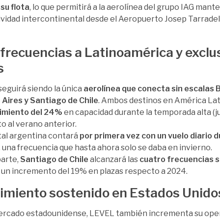
 su flota
, lo que permitirá a la aerolínea del grupo IAG mant
vidad intercontinental desde el Aeropuerto Josep Tarradel
frecuencias a Latinoamérica y exclu
s
eguirá siendo la única
aerolínea que conecta sin escalas 
Aires y Santiago de Chile
. Ambos destinos en América La
imiento del 24%
en capacidad durante la temporada alta (j
o al verano anterior.
tal argentina contará
por primera vez con un vuelo diario 
, una frecuencia que hasta ahora solo se daba en invierno.
parte,
Santiago de Chile
alcanzará las
cuatro frecuencias 
un incremento del 19% en plazas respecto a 2024.
imiento sostenido en Estados Unido
ercado estadounidense, LEVEL también incrementa su ope