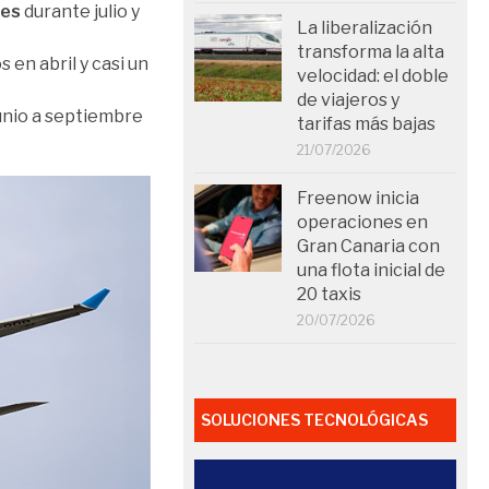
les
durante julio y
La liberalización
transforma la alta
 en abril y casi un
velocidad: el doble
de viajeros y
unio a septiembre
tarifas más bajas
21/07/2026
Freenow inicia
operaciones en
Gran Canaria con
una flota inicial de
20 taxis
20/07/2026
SOLUCIONES TECNOLÓGICAS