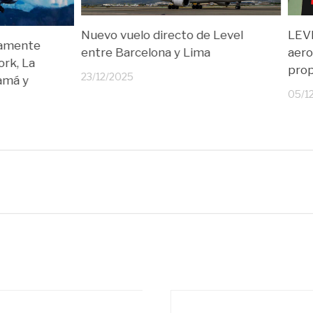
Nuevo vuelo directo de Level
LEVE
riamente
entre Barcelona y Lima
aero
ork, La
prop
23/12/2025
amá y
05/1