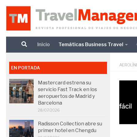
Debajo del contenido
Inicio
Temáticas Business Travel
AEROLÍN
EN PORTADA
Mastercard estrena su
servicio Fast Track en los
aeropuertos de Madrid y
Barcelona
28/07/2026
Radisson Collection abre su
primer hotel en Chengdu