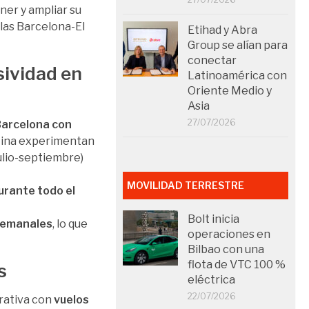
ener y ampliar su
las Barcelona-El
Etihad y Abra
Group se alían para
conectar
sividad en
Latinoamérica con
Oriente Medio y
Asia
27/07/2026
Barcelona con
tina experimentan
ulio-septiembre)
MOVILIDAD TERRESTRE
durante todo el
Bolt inicia
semanales
, lo que
operaciones en
Bilbao con una
flota de VTC 100 %
s
eléctrica
22/07/2026
rativa con
vuelos