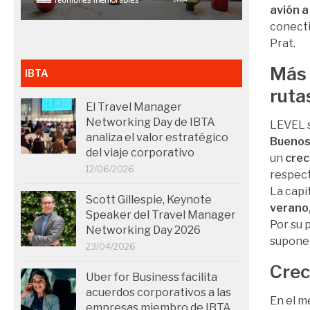
avión a
conecti
Prat.
Más 
IBTA
ruta
El Travel Manager
Networking Day de IBTA
LEVEL s
analiza el valor estratégico
Buenos 
del viaje corporativo
un
crec
12/06/2026
respect
La capi
Scott Gillespie, Keynote
verano
Speaker del Travel Manager
Por su 
Networking Day 2026
supone 
23/04/2026
Crec
Uber for Business facilita
acuerdos corporativos a las
En el m
empresas miembro de IBTA