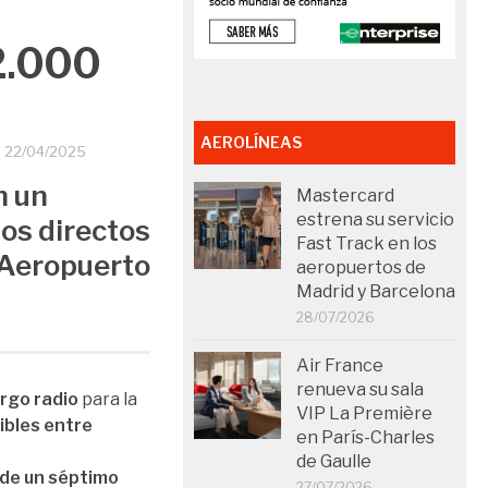
52.000
AEROLÍNEAS
O
22/04/2025
n un
Mastercard
estrena su servicio
los directos
Fast Track en los
 Aeropuerto
aeropuertos de
Madrid y Barcelona
28/07/2026
Air France
renueva su sala
argo radio
para la
VIP La Première
ibles entre
en París-Charles
de Gaulle
 de un séptimo
27/07/2026