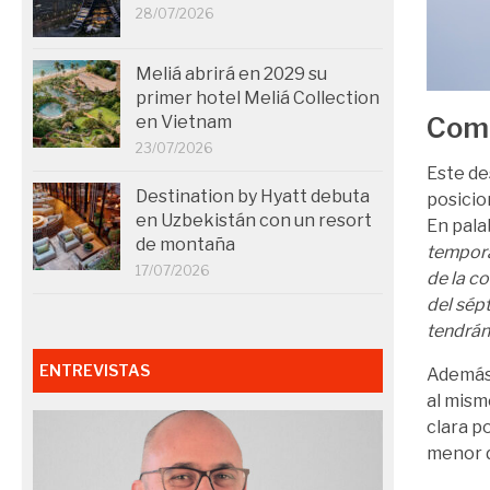
28/07/2026
Meliá abrirá en 2029 su
primer hotel Meliá Collection
Comp
en Vietnam
23/07/2026
Este de
Destination by Hyatt debuta
posicio
en Uzbekistán con un resort
En pala
de montaña
tempora
17/07/2026
de la c
del sép
tendrán 
ENTREVISTAS
Además,
al mism
clara p
menor d