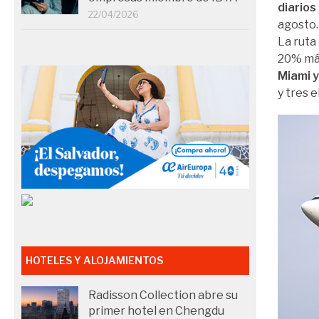
diarios
22/04/2026
agosto.
La ruta
20% más
Miami y
y tres e
HOTELES Y ALOJAMIENTOS
Radisson Collection abre su
primer hotel en Chengdu