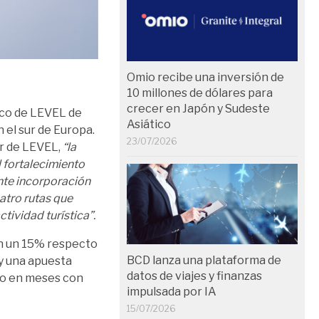
Omio recibe una inversión de
10 millones de dólares para
crecer en Japón y Sudeste
gico de LEVEL de
Asiático
 el sur de Europa.
23/07/2026
r de LEVEL,
“la
 fortalecimiento
ente incorporación
atro rutas que
tividad turística”.
en un 15% respecto
BCD lanza una plataforma de
y una apuesta
datos de viajes y finanzas
uso en meses con
impulsada por IA
15/07/2026