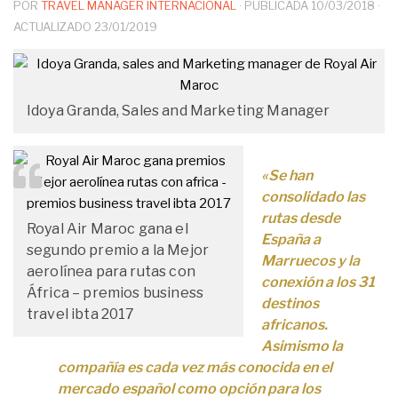
POR
TRAVEL MANAGER INTERNACIONAL
· PUBLICADA
10/03/2018
·
ACTUALIZADO
23/01/2019
Idoya Granda, Sales and Marketing Manager
«Se han
consolidado las
rutas desde
Royal Air Maroc gana el
España a
segundo premio a la Mejor
Marruecos y la
aerolínea para rutas con
conexión a los 31
África – premios business
destinos
travel ibta 2017
africanos.
Asimismo la
compañía es cada vez más conocida en el
mercado español como opción para los