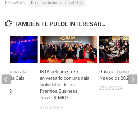
Etiquetas:
Premios Business Travel IBTA
TAMBIÉN TE PUEDE INTERESAR...
arado para la
IBTA celebra su 35
Gala del Turismo d
ón de la Gala
aniversario con una gala
Negocios 2024
mo de
inolvidable de los
25/11/2024
 2022
Premios Business
Travel & MICE
22
27/10/2025