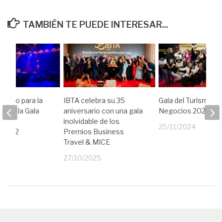
TAMBIÉN TE PUEDE INTERESAR...
arado para la
IBTA celebra su 35
Gala del Turismo d
ón de la Gala
aniversario con una gala
Negocios 2024
mo de
inolvidable de los
25/11/2024
 2022
Premios Business
Travel & MICE
22
27/10/2025