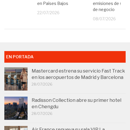
en Países Bajos
emisiones de sus v
26
de negocio
22/07/2026
08/07/2026
EN PORTADA
Mastercard estrena su servicio Fast Track
en los aeropuertos de Madrid y Barcelona
28/07/2026
Radisson Collection abre su primer hotel
en Chengdu
28/07/2026
Air France renueva su sala VIP La