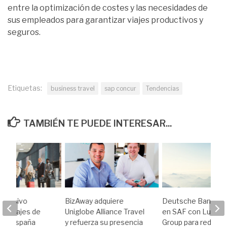
entre la optimización de costes y las necesidades de
sus empleados para garantizar viajes productivos y
seguros.
Etiquetas:
business travel
sap concur
Tendencias
TAMBIÉN TE PUEDE INTERESAR...
o masivo
BizAway adquiere
Deutsche Bank inv
los viajes de
Uniglobe Alliance Travel
en SAF con Luftha
 en España
y refuerza su presencia
Group para reducir 