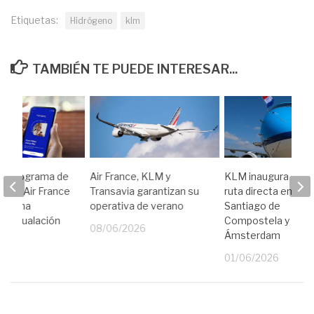
Etiquetas:
Hidrógeno
klm
TAMBIÉN TE PUEDE INTERESAR...
ue, programa de
Air France, KLM y
KLM inaugura su n
ón de Air France
Transavia garantizan su
ruta directa entre
nza una
operativa de verano
Santiago de
de igualación
Compostela y
08/06/2026
ría
Ámsterdam
26
01/06/2026