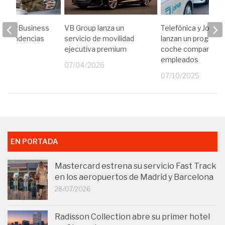
er for Business
VB Group lanza un
Telefónica y Joinup
las tendencias
servicio de movilidad
lanzan un programa
ilidad
ejecutiva premium
coche compartido 
va
empleados
07/04/2026
25
07/10/2025
EN PORTADA
Mastercard estrena su servicio Fast Track
en los aeropuertos de Madrid y Barcelona
28/07/2026
Radisson Collection abre su primer hotel